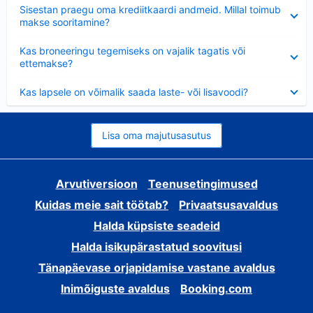
Ahendatud
Sisestan praegu oma krediitkaardi andmeid. Millal toimub
makse sooritamine?
Ahendatud
Kas broneeringu tegemiseks on vajalik tagatis või
ettemakse?
Ahendatud
Kas lapsele on võimalik saada laste- või lisavoodi?
Lisa oma majutusasutus
Arvutiversioon
Teenusetingimused
Kuidas meie sait töötab?
Privaatsusavaldus
Halda küpsiste seadeid
Halda isikupärastatud soovitusi
Tänapäevase orjapidamise vastane avaldus
Inimõiguste avaldus
Booking.com