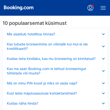
10 populaarsemat küsimust
Ahendatud
Mis sisaldub hotellitoa hinnas?
Ahendatud
Kas tubade broneerimine on võimalik kui mul ei ole
krediitkaarti?
Ahendatud
Kuidas teha kindlaks, kas mu broneering on kinnitatud?
Ahendatud
Kas ma saan Booking.com-is tehtud broneeringut
tühistada või muuta?
Ahendatud
Mis on minu PIN-kood ja miks on seda vaja?
Ahendatud
Kust leida majutusasutuse kontaktandmed?
Ahendatud
Kuidas näha hinda?