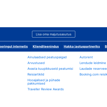
Lisa oma majutusasutus
ringut internetis
Klienditeenindus
Hakka jaotuspartneriks
B
Ainulaadsed peatuspaigad
Autorent
Arvustused
Lendude leidmine
Avasta kuupikkuseid peatumisi
Laudade reservee
Reisiartiklid
Booking.com reisik
Hooajalised ja pühade
pakkumised
Traveller Review Awards