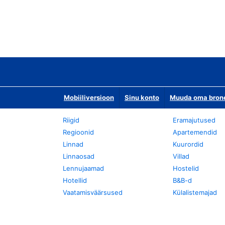
Mobiiliversioon
Sinu konto
Muuda oma bronee
Riigid
Eramajutused
Regioonid
Apartemendid
Linnad
Kuurordid
Linnaosad
Villad
Lennujaamad
Hostelid
Hotellid
B&B-d
Vaatamisväärsused
Külalistemajad