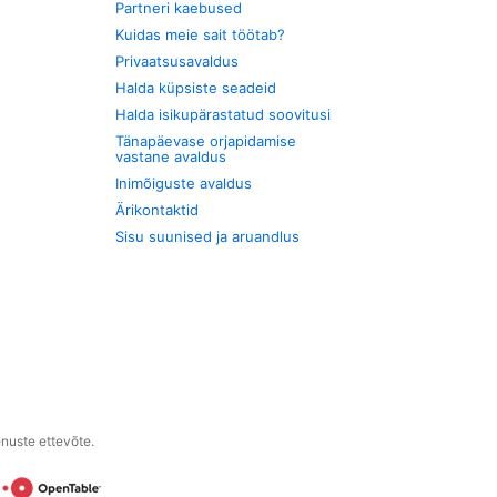
Partneri kaebused
Kuidas meie sait töötab?
Privaatsusavaldus
Halda küpsiste seadeid
Halda isikupärastatud soovitusi
Tänapäevase orjapidamise
vastane avaldus
Inimõiguste avaldus
Ärikontaktid
Sisu suunised ja aruandlus
enuste ettevõte.