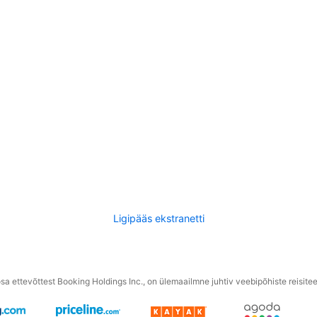
Ligipääs ekstranetti
a ettevõttest Booking Holdings Inc., on ülemaailmne juhtiv veebipõhiste reisite