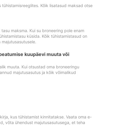
tühistamisreeglites. Kõik lisatasud maksad otse
st tasu maksma. Kui su broneering pole enam
ühistamistasu küsida. Kõik tühistamistasud on
 majutusasutusele.
peatumise kuupäevi muuta või
lik muuta. Kui otsustad oma broneeringu
pannud majutusasutus ja kõik võimalikud
rja, kus tühistamist kinnitatakse. Vaata oma e-
anud, võta ühendust majutusasutusega, et teha