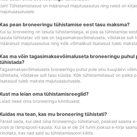
Jah! Tühistamistasud on määranud majutusasutus ning need on kirjas 
majutusasutusele.
Kas pean broneeringu tühistamise eest tasu maksma?
Kui su broneering on tasuta tühistamisega, ei pea sa tühistamise ee
tasuta tühistatav või see on tagasimaksevõimaluseta, võidakse sult t
määranud majutusasutus ning kõik võimalikud lisatasud tuleb maksta
Kas ma võin tagasimaksevõimaluseta broneeringu puhul 
tühistada?
Tagasimaksevõimaluseta broneeringu puhul pole sinu kuupäevi võima
tühistada, võidakse sult tasu küsida. Kõik tühistamistasud on paika 
lisatasud tuleb maksta majutusasutusele.
Kust ma leian oma tühistamisreeglid?
Leiad need oma broneeringu kinnitusest.
Kuidas ma tean, kas mu broneering tühistati?
Pärast seda, kui oled oma broneeringu tühistanud, peaksid saama e-ki
posti ja rämpsposti kausta. Kui sa ei ole 24 tunni jooksul e-kirja sa
kindlaks, kas nad said su tühistamissoovi kätte.