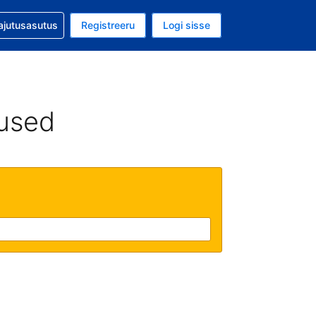
guga abi
ajutusasutus
Registreeru
Logi sisse
aluuta on EUR
ud keel on Eesti keeles
used