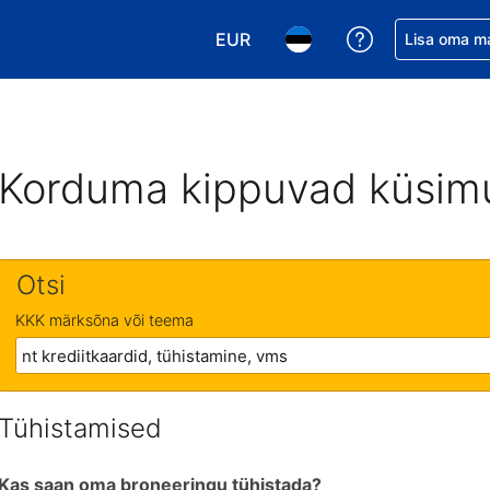
EUR
Saa broneerin
Lisa oma m
Vali valuuta. Praegune valitud v
Vali keel. Praegune valit
Korduma kippuvad küsim
Otsi
KKK märksõna või teema
Tühistamised
Kas saan oma broneeringu tühistada?