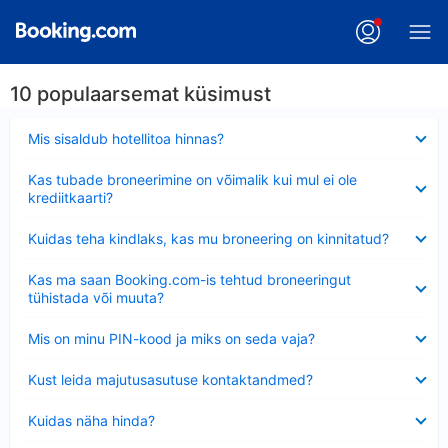
10 populaarsemat küsimust
Ahendatud
Mis sisaldub hotellitoa hinnas?
Ahendatud
Kas tubade broneerimine on võimalik kui mul ei ole
krediitkaarti?
Ahendatud
Kuidas teha kindlaks, kas mu broneering on kinnitatud?
Ahendatud
Kas ma saan Booking.com-is tehtud broneeringut
tühistada või muuta?
Ahendatud
Mis on minu PIN-kood ja miks on seda vaja?
Ahendatud
Kust leida majutusasutuse kontaktandmed?
Ahendatud
Kuidas näha hinda?