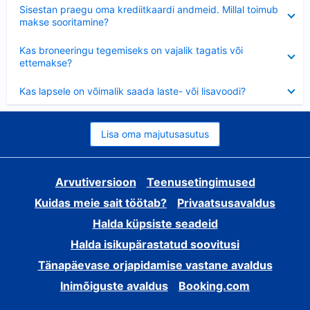
Ahendatud
Sisestan praegu oma krediitkaardi andmeid. Millal toimub
makse sooritamine?
Ahendatud
Kas broneeringu tegemiseks on vajalik tagatis või
ettemakse?
Ahendatud
Kas lapsele on võimalik saada laste- või lisavoodi?
Lisa oma majutusasutus
Arvutiversioon
Teenusetingimused
Kuidas meie sait töötab?
Privaatsusavaldus
Halda küpsiste seadeid
Halda isikupärastatud soovitusi
Tänapäevase orjapidamise vastane avaldus
Inimõiguste avaldus
Booking.com