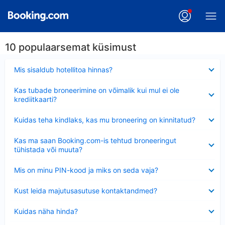
10 populaarsemat küsimust
Ahendatud
Mis sisaldub hotellitoa hinnas?
Ahendatud
Kas tubade broneerimine on võimalik kui mul ei ole
krediitkaarti?
Ahendatud
Kuidas teha kindlaks, kas mu broneering on kinnitatud?
Ahendatud
Kas ma saan Booking.com-is tehtud broneeringut
tühistada või muuta?
Ahendatud
Mis on minu PIN-kood ja miks on seda vaja?
Ahendatud
Kust leida majutusasutuse kontaktandmed?
Ahendatud
Kuidas näha hinda?