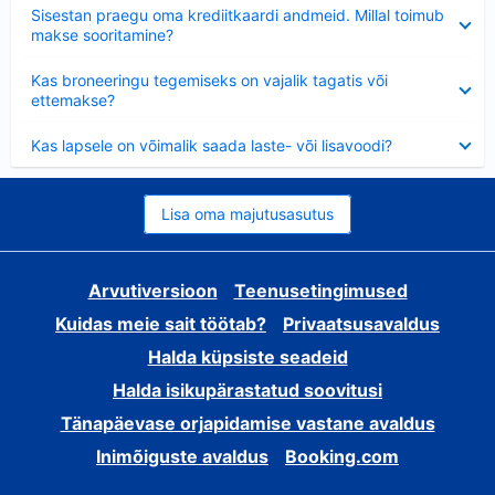
Ahendatud
Sisestan praegu oma krediitkaardi andmeid. Millal toimub
makse sooritamine?
Ahendatud
Kas broneeringu tegemiseks on vajalik tagatis või
ettemakse?
Ahendatud
Kas lapsele on võimalik saada laste- või lisavoodi?
Lisa oma majutusasutus
Arvutiversioon
Teenusetingimused
Kuidas meie sait töötab?
Privaatsusavaldus
Halda küpsiste seadeid
Halda isikupärastatud soovitusi
Tänapäevase orjapidamise vastane avaldus
Inimõiguste avaldus
Booking.com