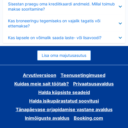
Ahendatud
Sisestan praegu oma krediitkaardi andmeid. Millal toimub
makse sooritamine?
Ahendatud
Kas broneeringu tegemiseks on vajalik tagatis või
ettemakse?
Ahendatud
Kas lapsele on võimalik saada laste- või lisavoodi?
Lisa oma majutusasutus
Arvutiversioon
Teenusetingimused
Kuidas meie sait töötab?
Privaatsusavaldus
Halda küpsiste seadeid
Halda isikupärastatud soovitusi
Tänapäevase orjapidamise vastane avaldus
Inimõiguste avaldus
Booking.com