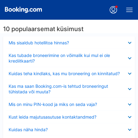
10 populaarsemat küsimust
Ahendatud
Mis sisaldub hotellitoa hinnas?
Ahendatud
Kas tubade broneerimine on võimalik kui mul ei ole
krediitkaarti?
Ahendatud
Kuidas teha kindlaks, kas mu broneering on kinnitatud?
Ahendatud
Kas ma saan Booking.com-is tehtud broneeringut
tühistada või muuta?
Ahendatud
Mis on minu PIN-kood ja miks on seda vaja?
Ahendatud
Kust leida majutusasutuse kontaktandmed?
Ahendatud
Kuidas näha hinda?