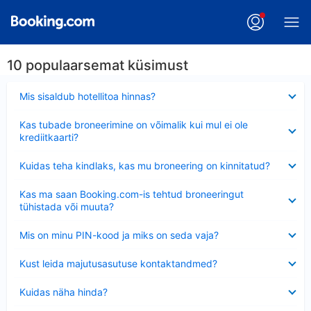
10 populaarsemat küsimust
Ahendatud
Mis sisaldub hotellitoa hinnas?
Ahendatud
Kas tubade broneerimine on võimalik kui mul ei ole
krediitkaarti?
Ahendatud
Kuidas teha kindlaks, kas mu broneering on kinnitatud?
Ahendatud
Kas ma saan Booking.com-is tehtud broneeringut
tühistada või muuta?
Ahendatud
Mis on minu PIN-kood ja miks on seda vaja?
Ahendatud
Kust leida majutusasutuse kontaktandmed?
Ahendatud
Kuidas näha hinda?