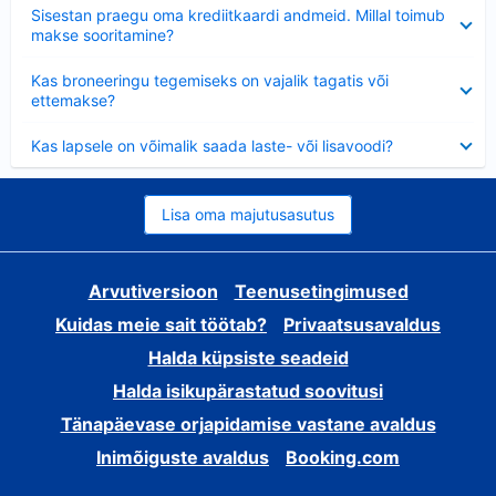
Ahendatud
Sisestan praegu oma krediitkaardi andmeid. Millal toimub
makse sooritamine?
Ahendatud
Kas broneeringu tegemiseks on vajalik tagatis või
ettemakse?
Ahendatud
Kas lapsele on võimalik saada laste- või lisavoodi?
Lisa oma majutusasutus
Arvutiversioon
Teenusetingimused
Kuidas meie sait töötab?
Privaatsusavaldus
Halda küpsiste seadeid
Halda isikupärastatud soovitusi
Tänapäevase orjapidamise vastane avaldus
Inimõiguste avaldus
Booking.com