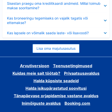
Ahendatud
Sisestan praegu oma krediitkaardi andmeid. Millal toimub
makse sooritamine?
Ahendatud
Kas broneeringu tegemiseks on vajalik tagatis või
ettemakse?
Ahendatud
Kas lapsele on võimalik saada laste- või lisavoodi?
Lisa oma majutusasutus
Arvutiversioon
Teenusetingimused
Kuidas meie sait töötab?
Privaatsusavaldus
Halda küpsiste seadeid
Halda isikupärastatud soovitusi
Tänapäevase orjapidamise vastane avaldus
Inimõiguste avaldus
Booking.com