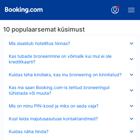
10 populaarsemat küsimust
Ahendatud
Mis sisaldub hotellitoa hinnas?
Ahendatud
Kas tubade broneerimine on võimalik kui mul ei ole
krediitkaarti?
Ahendatud
Kuidas teha kindlaks, kas mu broneering on kinnitatud?
Ahendatud
Kas ma saan Booking.com-is tehtud broneeringut
tühistada või muuta?
Ahendatud
Mis on minu PIN-kood ja miks on seda vaja?
Ahendatud
Kust leida majutusasutuse kontaktandmed?
Ahendatud
Kuidas näha hinda?