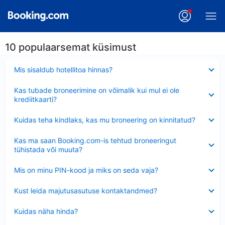
10 populaarsemat küsimust
Ahendatud
Mis sisaldub hotellitoa hinnas?
Ahendatud
Kas tubade broneerimine on võimalik kui mul ei ole
krediitkaarti?
Ahendatud
Kuidas teha kindlaks, kas mu broneering on kinnitatud?
Ahendatud
Kas ma saan Booking.com-is tehtud broneeringut
tühistada või muuta?
Ahendatud
Mis on minu PIN-kood ja miks on seda vaja?
Ahendatud
Kust leida majutusasutuse kontaktandmed?
Ahendatud
Kuidas näha hinda?