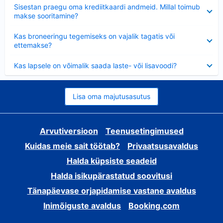
Ahendatud
Sisestan praegu oma krediitkaardi andmeid. Millal toimub
makse sooritamine?
Ahendatud
Kas broneeringu tegemiseks on vajalik tagatis või
ettemakse?
Ahendatud
Kas lapsele on võimalik saada laste- või lisavoodi?
Lisa oma majutusasutus
Arvutiversioon
Teenusetingimused
Kuidas meie sait töötab?
Privaatsusavaldus
Halda küpsiste seadeid
Halda isikupärastatud soovitusi
Tänapäevase orjapidamise vastane avaldus
Inimõiguste avaldus
Booking.com