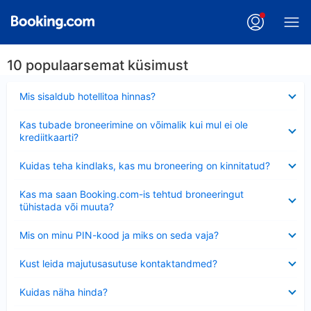
10 populaarsemat küsimust
Ahendatud
Mis sisaldub hotellitoa hinnas?
Ahendatud
Kas tubade broneerimine on võimalik kui mul ei ole
krediitkaarti?
Ahendatud
Kuidas teha kindlaks, kas mu broneering on kinnitatud?
Ahendatud
Kas ma saan Booking.com-is tehtud broneeringut
tühistada või muuta?
Ahendatud
Mis on minu PIN-kood ja miks on seda vaja?
Ahendatud
Kust leida majutusasutuse kontaktandmed?
Ahendatud
Kuidas näha hinda?