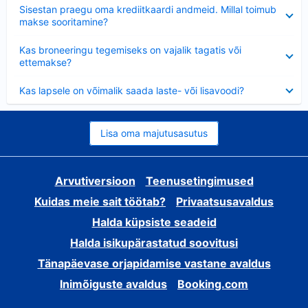
Ahendatud
Sisestan praegu oma krediitkaardi andmeid. Millal toimub
makse sooritamine?
Ahendatud
Kas broneeringu tegemiseks on vajalik tagatis või
ettemakse?
Ahendatud
Kas lapsele on võimalik saada laste- või lisavoodi?
Lisa oma majutusasutus
Arvutiversioon
Teenusetingimused
Kuidas meie sait töötab?
Privaatsusavaldus
Halda küpsiste seadeid
Halda isikupärastatud soovitusi
Tänapäevase orjapidamise vastane avaldus
Inimõiguste avaldus
Booking.com