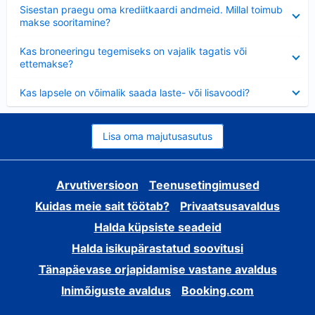
Ahendatud
Sisestan praegu oma krediitkaardi andmeid. Millal toimub
makse sooritamine?
Ahendatud
Kas broneeringu tegemiseks on vajalik tagatis või
ettemakse?
Ahendatud
Kas lapsele on võimalik saada laste- või lisavoodi?
Lisa oma majutusasutus
Arvutiversioon
Teenusetingimused
Kuidas meie sait töötab?
Privaatsusavaldus
Halda küpsiste seadeid
Halda isikupärastatud soovitusi
Tänapäevase orjapidamise vastane avaldus
Inimõiguste avaldus
Booking.com