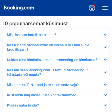
10 populaarsemat küsimust
Ahendatud
Mis sisaldub hotellitoa hinnas?
Ahendatud
Kas tubade broneerimine on võimalik kui mul ei ole
krediitkaarti?
Ahendatud
Kuidas teha kindlaks, kas mu broneering on kinnitatud?
Ahendatud
Kas ma saan Booking.com-is tehtud broneeringut
tühistada või muuta?
Ahendatud
Mis on minu PIN-kood ja miks on seda vaja?
Ahendatud
Kust leida majutusasutuse kontaktandmed?
Ahendatud
Kuidas näha hinda?