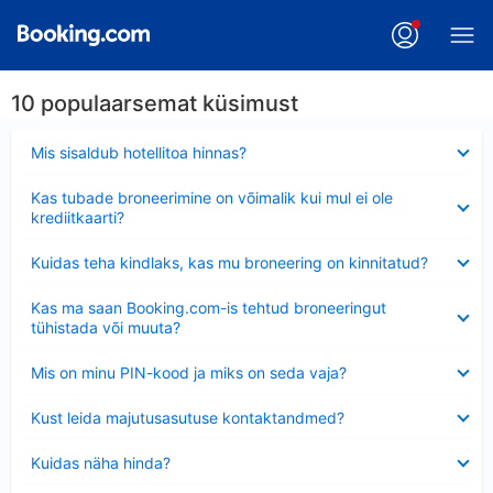
10 populaarsemat küsimust
Ahendatud
Mis sisaldub hotellitoa hinnas?
Ahendatud
Kas tubade broneerimine on võimalik kui mul ei ole
krediitkaarti?
Ahendatud
Kuidas teha kindlaks, kas mu broneering on kinnitatud?
Ahendatud
Kas ma saan Booking.com-is tehtud broneeringut
tühistada või muuta?
Ahendatud
Mis on minu PIN-kood ja miks on seda vaja?
Ahendatud
Kust leida majutusasutuse kontaktandmed?
Ahendatud
Kuidas näha hinda?