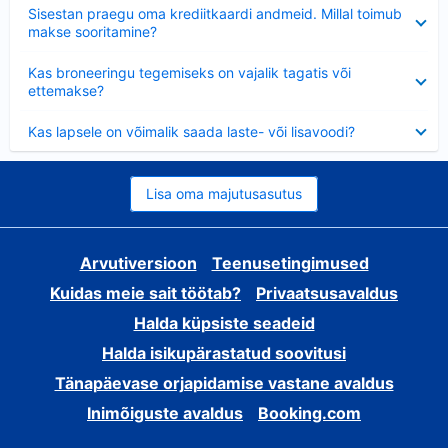
Ahendatud
Sisestan praegu oma krediitkaardi andmeid. Millal toimub
makse sooritamine?
Ahendatud
Kas broneeringu tegemiseks on vajalik tagatis või
ettemakse?
Ahendatud
Kas lapsele on võimalik saada laste- või lisavoodi?
Lisa oma majutusasutus
Arvutiversioon
Teenusetingimused
Kuidas meie sait töötab?
Privaatsusavaldus
Halda küpsiste seadeid
Halda isikupärastatud soovitusi
Tänapäevase orjapidamise vastane avaldus
Inimõiguste avaldus
Booking.com