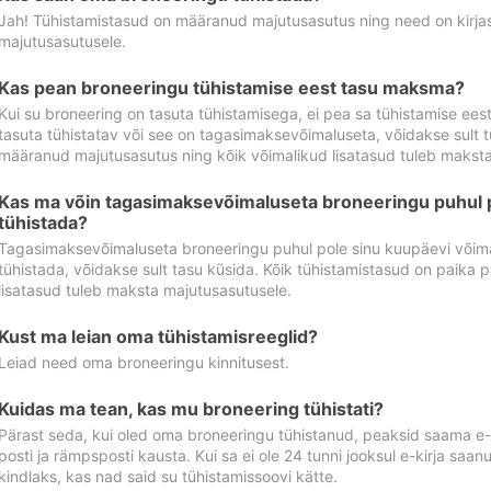
Jah! Tühistamistasud on määranud majutusasutus ning need on kirjas 
majutusasutusele.
Kas pean broneeringu tühistamise eest tasu maksma?
Kui su broneering on tasuta tühistamisega, ei pea sa tühistamise ee
tasuta tühistatav või see on tagasimaksevõimaluseta, võidakse sult t
määranud majutusasutus ning kõik võimalikud lisatasud tuleb maksta
Kas ma võin tagasimaksevõimaluseta broneeringu puhul 
tühistada?
Tagasimaksevõimaluseta broneeringu puhul pole sinu kuupäevi võima
tühistada, võidakse sult tasu küsida. Kõik tühistamistasud on paika 
lisatasud tuleb maksta majutusasutusele.
Kust ma leian oma tühistamisreeglid?
Leiad need oma broneeringu kinnitusest.
Kuidas ma tean, kas mu broneering tühistati?
Pärast seda, kui oled oma broneeringu tühistanud, peaksid saama e-ki
posti ja rämpsposti kausta. Kui sa ei ole 24 tunni jooksul e-kirja sa
kindlaks, kas nad said su tühistamissoovi kätte.