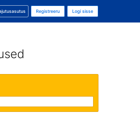
guga abi
ajutusasutus
Registreeru
Logi sisse
luuta on USA dollar
ud keel on Eesti keeles
used