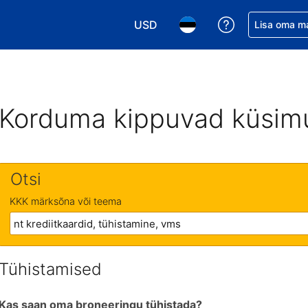
USD
Saa broneerin
Lisa oma m
Vali valuuta. Praegune valitud va
Vali keel. Praegune valit
Korduma kippuvad küsim
Otsi
KKK märksõna või teema
Tühistamised
Kas saan oma broneeringu tühistada?