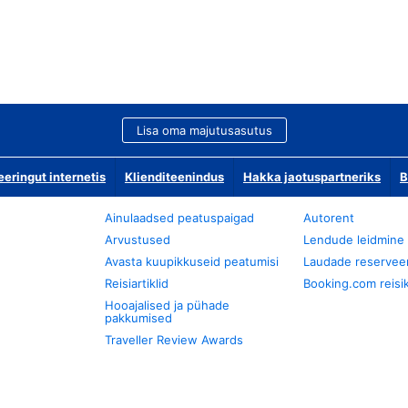
Lisa oma majutusasutus
ringut internetis
Klienditeenindus
Hakka jaotuspartneriks
B
Ainulaadsed peatuspaigad
Autorent
Arvustused
Lendude leidmine
Avasta kuupikkuseid peatumisi
Laudade reservee
Reisiartiklid
Booking.com reisik
Hooajalised ja pühade
pakkumised
Traveller Review Awards