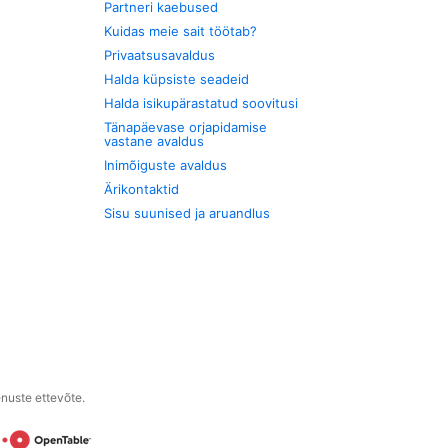
Partneri kaebused
Kuidas meie sait töötab?
Privaatsusavaldus
Halda küpsiste seadeid
Halda isikupärastatud soovitusi
Tänapäevase orjapidamise
vastane avaldus
Inimõiguste avaldus
Ärikontaktid
Sisu suunised ja aruandlus
enuste ettevõte.