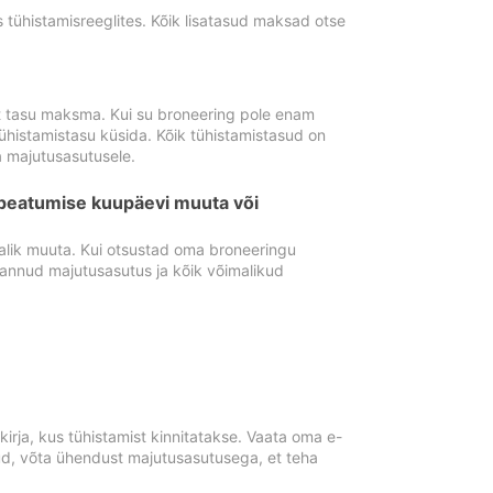
tühistamisreeglites. Kõik lisatasud maksad otse
st tasu maksma. Kui su broneering pole enam
ühistamistasu küsida. Kõik tühistamistasud on
 majutusasutusele.
peatumise kuupäevi muuta või
lik muuta. Kui otsustad oma broneeringu
pannud majutusasutus ja kõik võimalikud
rja, kus tühistamist kinnitatakse. Vaata oma e-
anud, võta ühendust majutusasutusega, et teha