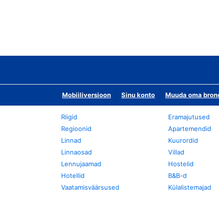
Mobiiliversioon
Sinu konto
Muuda oma bronee
Riigid
Eramajutused
Regioonid
Apartemendid
Linnad
Kuurordid
Linnaosad
Villad
Lennujaamad
Hostelid
Hotellid
B&B-d
Vaatamisväärsused
Külalistemajad