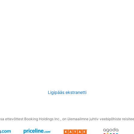
Ligipääs ekstranetti
a ettevõttest Booking Holdings Inc., on ülemaailmne juhtiv veebipõhiste reisite