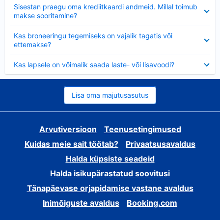
Ahendatud
Sisestan praegu oma krediitkaardi andmeid. Millal toimub
makse sooritamine?
Ahendatud
Kas broneeringu tegemiseks on vajalik tagatis või
ettemakse?
Ahendatud
Kas lapsele on võimalik saada laste- või lisavoodi?
Lisa oma majutusasutus
Arvutiversioon
Teenusetingimused
Kuidas meie sait töötab?
Privaatsusavaldus
Halda küpsiste seadeid
Halda isikupärastatud soovitusi
Tänapäevase orjapidamise vastane avaldus
Inimõiguste avaldus
Booking.com