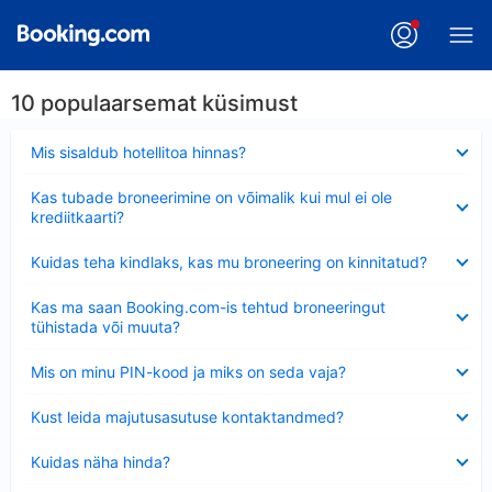
10 populaarsemat küsimust
Ahendatud
Mis sisaldub hotellitoa hinnas?
Ahendatud
Kas tubade broneerimine on võimalik kui mul ei ole
krediitkaarti?
Ahendatud
Kuidas teha kindlaks, kas mu broneering on kinnitatud?
Ahendatud
Kas ma saan Booking.com-is tehtud broneeringut
tühistada või muuta?
Ahendatud
Mis on minu PIN-kood ja miks on seda vaja?
Ahendatud
Kust leida majutusasutuse kontaktandmed?
Ahendatud
Kuidas näha hinda?