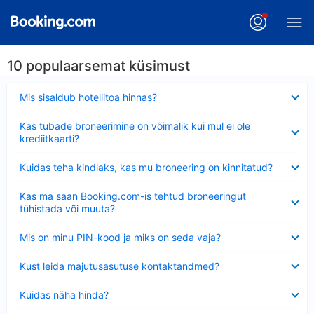
10 populaarsemat küsimust
Ahendatud
Mis sisaldub hotellitoa hinnas?
Ahendatud
Kas tubade broneerimine on võimalik kui mul ei ole
krediitkaarti?
Ahendatud
Kuidas teha kindlaks, kas mu broneering on kinnitatud?
Ahendatud
Kas ma saan Booking.com-is tehtud broneeringut
tühistada või muuta?
Ahendatud
Mis on minu PIN-kood ja miks on seda vaja?
Ahendatud
Kust leida majutusasutuse kontaktandmed?
Ahendatud
Kuidas näha hinda?