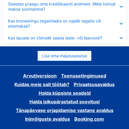
Ahendatud
Sisestan praegu oma krediitkaardi andmeid. Millal toimub
makse sooritamine?
Ahendatud
Kas broneeringu tegemiseks on vajalik tagatis või
ettemakse?
Ahendatud
Kas lapsele on võimalik saada laste- või lisavoodi?
Lisa oma majutusasutus
Arvutiversioon
Teenusetingimused
Kuidas meie sait töötab?
Privaatsusavaldus
Halda küpsiste seadeid
Halda isikupärastatud soovitusi
Tänapäevase orjapidamise vastane avaldus
Inimõiguste avaldus
Booking.com