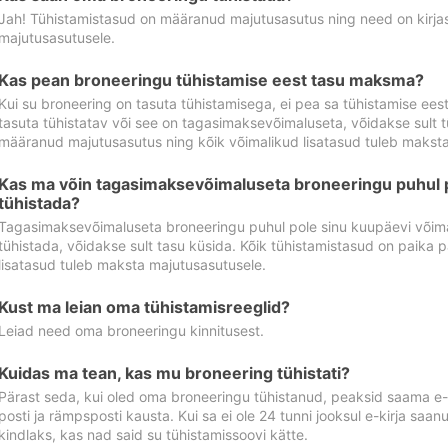
Jah! Tühistamistasud on määranud majutusasutus ning need on kirjas 
majutusasutusele.
Kas pean broneeringu tühistamise eest tasu maksma?
Kui su broneering on tasuta tühistamisega, ei pea sa tühistamise ee
tasuta tühistatav või see on tagasimaksevõimaluseta, võidakse sult t
määranud majutusasutus ning kõik võimalikud lisatasud tuleb maksta
Kas ma võin tagasimaksevõimaluseta broneeringu puhul 
tühistada?
Tagasimaksevõimaluseta broneeringu puhul pole sinu kuupäevi võima
tühistada, võidakse sult tasu küsida. Kõik tühistamistasud on paika 
lisatasud tuleb maksta majutusasutusele.
Kust ma leian oma tühistamisreeglid?
Leiad need oma broneeringu kinnitusest.
Kuidas ma tean, kas mu broneering tühistati?
Pärast seda, kui oled oma broneeringu tühistanud, peaksid saama e-ki
posti ja rämpsposti kausta. Kui sa ei ole 24 tunni jooksul e-kirja sa
kindlaks, kas nad said su tühistamissoovi kätte.