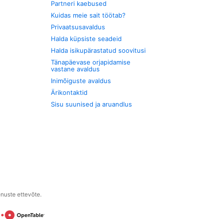
Partneri kaebused
Kuidas meie sait töötab?
Privaatsusavaldus
Halda küpsiste seadeid
Halda isikupärastatud soovitusi
Tänapäevase orjapidamise
vastane avaldus
Inimõiguste avaldus
Ärikontaktid
Sisu suunised ja aruandlus
enuste ettevõte.