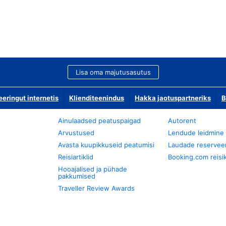
Lisa oma majutusasutus
ringut internetis
Klienditeenindus
Hakka jaotuspartneriks
B
Ainulaadsed peatuspaigad
Autorent
Arvustused
Lendude leidmine
Avasta kuupikkuseid peatumisi
Laudade reservee
Reisiartiklid
Booking.com reisik
Hooajalised ja pühade
pakkumised
Traveller Review Awards