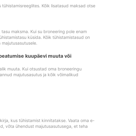
tühistamisreeglites. Kõik lisatasud maksad otse
st tasu maksma. Kui su broneering pole enam
ühistamistasu küsida. Kõik tühistamistasud on
 majutusasutusele.
peatumise kuupäevi muuta või
lik muuta. Kui otsustad oma broneeringu
pannud majutusasutus ja kõik võimalikud
rja, kus tühistamist kinnitatakse. Vaata oma e-
anud, võta ühendust majutusasutusega, et teha