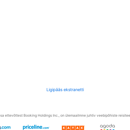
Ligipääs ekstranetti
a ettevõttest Booking Holdings Inc., on ülemaailmne juhtiv veebipõhiste reisite