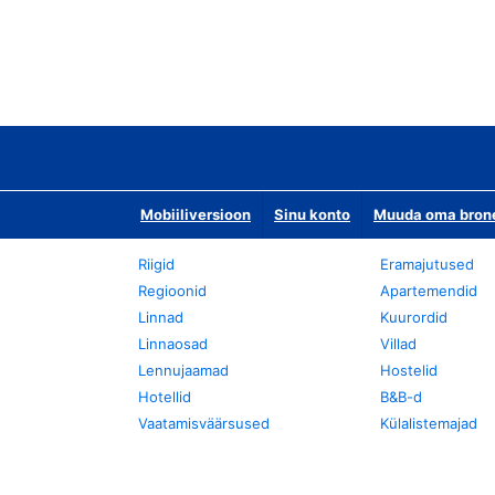
Mobiiliversioon
Sinu konto
Muuda oma bronee
Riigid
Eramajutused
Regioonid
Apartemendid
Linnad
Kuurordid
Linnaosad
Villad
Lennujaamad
Hostelid
Hotellid
B&B-d
Vaatamisväärsused
Külalistemajad