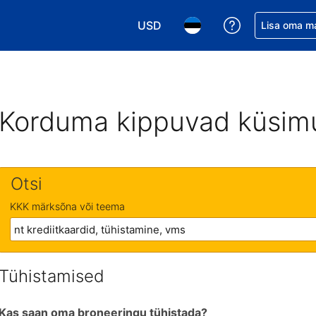
USD
Saa broneerin
Lisa oma m
Vali valuuta. Praegune valitud va
Vali keel. Praegune valit
Korduma kippuvad küsim
Otsi
KKK märksõna või teema
Tühistamised
Kas saan oma broneeringu tühistada?