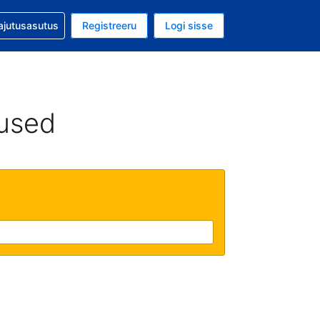
guga abi
ajutusasutus
Registreeru
Logi sisse
luuta on USA dollar
ud keel on Eesti keeles
used