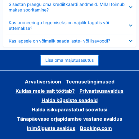
Ahendatud
Sisestan praegu oma krediitkaardi andmeid. Millal toimub
makse sooritamine?
Ahendatud
Kas broneeringu tegemiseks on vajalik tagatis või
ettemakse?
Ahendatud
Kas lapsele on võimalik saada laste- või lisavoodi?
Lisa oma majutusasutus
Arvutiversioon
Teenusetingimused
Kuidas meie sait töötab?
Privaatsusavaldus
Halda küpsiste seadeid
Halda isikupärastatud soovitusi
Tänapäevase orjapidamise vastane avaldus
Inimõiguste avaldus
Booking.com