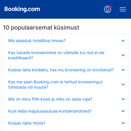
10 populaarsemat küsimust
Ahendatud
Mis sisaldub hotellitoa hinnas?
Ahendatud
Kas tubade broneerimine on võimalik kui mul ei ole
krediitkaarti?
Ahendatud
Kuidas teha kindlaks, kas mu broneering on kinnitatud?
Ahendatud
Kas ma saan Booking.com-is tehtud broneeringut
tühistada või muuta?
Ahendatud
Mis on minu PIN-kood ja miks on seda vaja?
Ahendatud
Kust leida majutusasutuse kontaktandmed?
Ahendatud
Kuidas näha hinda?