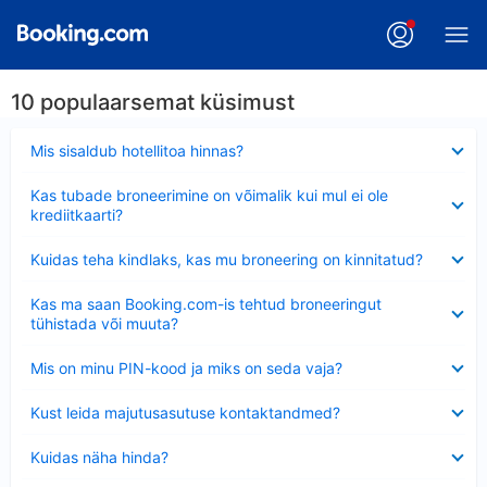
10 populaarsemat küsimust
Ahendatud
Mis sisaldub hotellitoa hinnas?
Ahendatud
Kas tubade broneerimine on võimalik kui mul ei ole
krediitkaarti?
Ahendatud
Kuidas teha kindlaks, kas mu broneering on kinnitatud?
Ahendatud
Kas ma saan Booking.com-is tehtud broneeringut
tühistada või muuta?
Ahendatud
Mis on minu PIN-kood ja miks on seda vaja?
Ahendatud
Kust leida majutusasutuse kontaktandmed?
Ahendatud
Kuidas näha hinda?