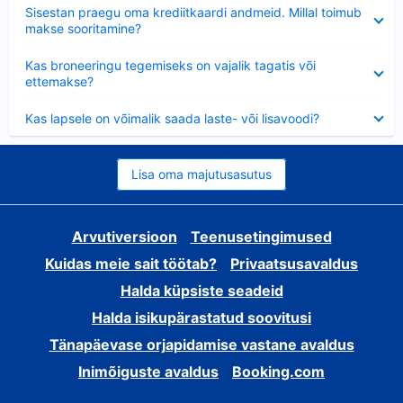
Ahendatud
Sisestan praegu oma krediitkaardi andmeid. Millal toimub
makse sooritamine?
Ahendatud
Kas broneeringu tegemiseks on vajalik tagatis või
ettemakse?
Ahendatud
Kas lapsele on võimalik saada laste- või lisavoodi?
Lisa oma majutusasutus
Arvutiversioon
Teenusetingimused
Kuidas meie sait töötab?
Privaatsusavaldus
Halda küpsiste seadeid
Halda isikupärastatud soovitusi
Tänapäevase orjapidamise vastane avaldus
Inimõiguste avaldus
Booking.com