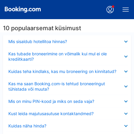
10 populaarsemat küsimust
Ahendatud
Mis sisaldub hotellitoa hinnas?
Ahendatud
Kas tubade broneerimine on võimalik kui mul ei ole
krediitkaarti?
Ahendatud
Kuidas teha kindlaks, kas mu broneering on kinnitatud?
Ahendatud
Kas ma saan Booking.com-is tehtud broneeringut
tühistada või muuta?
Ahendatud
Mis on minu PIN-kood ja miks on seda vaja?
Ahendatud
Kust leida majutusasutuse kontaktandmed?
Ahendatud
Kuidas näha hinda?