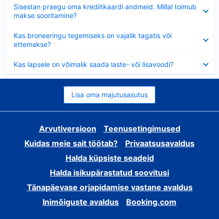
Ahendatud
Sisestan praegu oma krediitkaardi andmeid. Millal toimub
makse sooritamine?
Ahendatud
Kas broneeringu tegemiseks on vajalik tagatis või
ettemakse?
Ahendatud
Kas lapsele on võimalik saada laste- või lisavoodi?
Lisa oma majutusasutus
Arvutiversioon
Teenusetingimused
Kuidas meie sait töötab?
Privaatsusavaldus
Halda küpsiste seadeid
Halda isikupärastatud soovitusi
Tänapäevase orjapidamise vastane avaldus
Inimõiguste avaldus
Booking.com