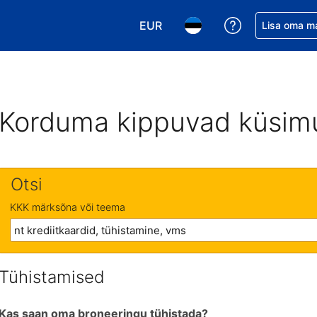
EUR
Saa broneerin
Lisa oma m
Vali valuuta. Praegune valitud v
Vali keel. Praegune valit
Korduma kippuvad küsim
Otsi
KKK märksõna või teema
Tühistamised
Kas saan oma broneeringu tühistada?