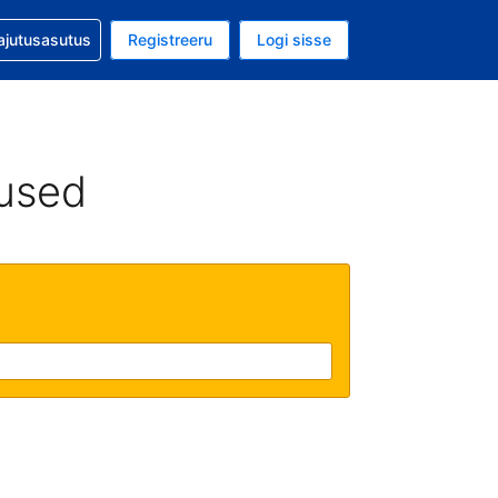
guga abi
ajutusasutus
Registreeru
Logi sisse
aluuta on EUR
ud keel on Eesti keeles
used