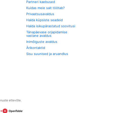
Partneri kaebused
Kuidas meie sait töötab?
Privaatsusavaldus
Halda küpsiste seadeid
Halda isikupärastatud soovitusi
Tänapäevase orjapidamise
vastane avaldus
Inimõiguste avaldus
Ärikontaktid
Sisu suunised ja aruandlus
enuste ettevõte.