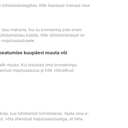
tühistamisreeglites. Kõik lisatasud maksad otse
st tasu maksma. Kui su broneering pole enam
ühistamistasu küsida. Kõik tühistamistasud on
 majutusasutusele.
peatumise kuupäevi muuta või
lik muuta. Kui otsustad oma broneeringu
pannud majutusasutus ja kõik võimalikud
rja, kus tühistamist kinnitatakse. Vaata oma e-
anud, võta ühendust majutusasutusega, et teha