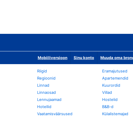
Mobiiliversioon
Sinu konto
Muuda oma bronee
Riigid
Eramajutused
Regioonid
Apartemendid
Linnad
Kuurordid
Linnaosad
Villad
Lennujaamad
Hostelid
Hotellid
B&B-d
Vaatamisväärsused
Külalistemajad