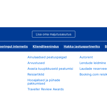
Lisa oma majutusasutus
ringut internetis
Klienditeenindus
Hakka jaotuspartneriks
B
Ainulaadsed peatuspaigad
Autorent
Arvustused
Lendude leidmine
Avasta kuupikkuseid peatumisi
Laudade reservee
Reisiartiklid
Booking.com reisik
Hooajalised ja pühade
pakkumised
Traveller Review Awards