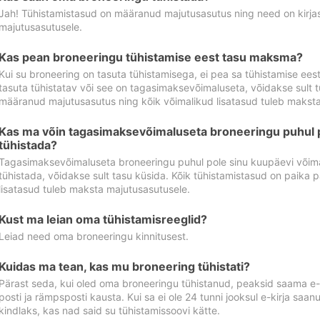
Jah! Tühistamistasud on määranud majutusasutus ning need on kirjas 
majutusasutusele.
Kas pean broneeringu tühistamise eest tasu maksma?
Kui su broneering on tasuta tühistamisega, ei pea sa tühistamise ee
tasuta tühistatav või see on tagasimaksevõimaluseta, võidakse sult t
määranud majutusasutus ning kõik võimalikud lisatasud tuleb maksta
Kas ma võin tagasimaksevõimaluseta broneeringu puhul 
tühistada?
Tagasimaksevõimaluseta broneeringu puhul pole sinu kuupäevi võima
tühistada, võidakse sult tasu küsida. Kõik tühistamistasud on paika 
lisatasud tuleb maksta majutusasutusele.
Kust ma leian oma tühistamisreeglid?
Leiad need oma broneeringu kinnitusest.
Kuidas ma tean, kas mu broneering tühistati?
Pärast seda, kui oled oma broneeringu tühistanud, peaksid saama e-ki
posti ja rämpsposti kausta. Kui sa ei ole 24 tunni jooksul e-kirja sa
kindlaks, kas nad said su tühistamissoovi kätte.