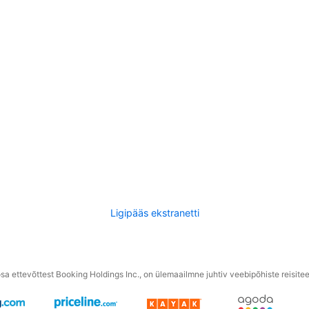
Ligipääs ekstranetti
a ettevõttest Booking Holdings Inc., on ülemaailmne juhtiv veebipõhiste reisite