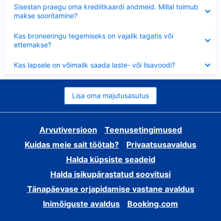
Ahendatud
Sisestan praegu oma krediitkaardi andmeid. Millal toimub
makse sooritamine?
Ahendatud
Kas broneeringu tegemiseks on vajalik tagatis või
ettemakse?
Ahendatud
Kas lapsele on võimalik saada laste- või lisavoodi?
Lisa oma majutusasutus
Arvutiversioon
Teenusetingimused
Kuidas meie sait töötab?
Privaatsusavaldus
Halda küpsiste seadeid
Halda isikupärastatud soovitusi
Tänapäevase orjapidamise vastane avaldus
Inimõiguste avaldus
Booking.com