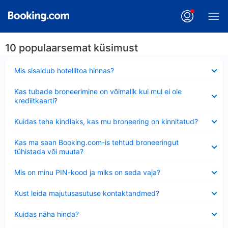
10 populaarsemat küsimust
Ahendatud
Mis sisaldub hotellitoa hinnas?
Ahendatud
Kas tubade broneerimine on võimalik kui mul ei ole
krediitkaarti?
Ahendatud
Kuidas teha kindlaks, kas mu broneering on kinnitatud?
Ahendatud
Kas ma saan Booking.com-is tehtud broneeringut
tühistada või muuta?
Ahendatud
Mis on minu PIN-kood ja miks on seda vaja?
Ahendatud
Kust leida majutusasutuse kontaktandmed?
Ahendatud
Kuidas näha hinda?