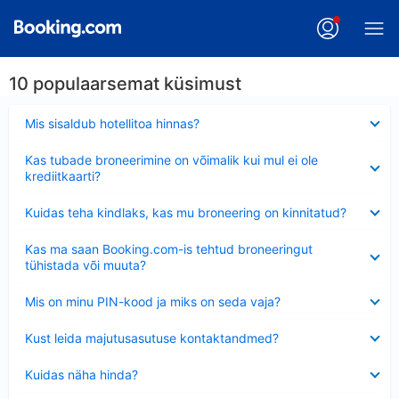
10 populaarsemat küsimust
Ahendatud
Mis sisaldub hotellitoa hinnas?
Ahendatud
Kas tubade broneerimine on võimalik kui mul ei ole
krediitkaarti?
Ahendatud
Kuidas teha kindlaks, kas mu broneering on kinnitatud?
Ahendatud
Kas ma saan Booking.com-is tehtud broneeringut
tühistada või muuta?
Ahendatud
Mis on minu PIN-kood ja miks on seda vaja?
Ahendatud
Kust leida majutusasutuse kontaktandmed?
Ahendatud
Kuidas näha hinda?