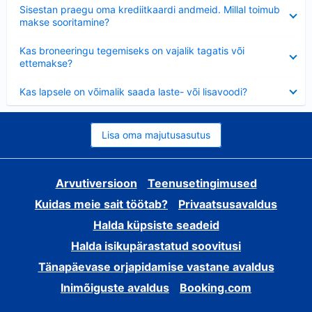
Ahendatud
Sisestan praegu oma krediitkaardi andmeid. Millal toimub
makse sooritamine?
Ahendatud
Kas broneeringu tegemiseks on vajalik tagatis või
ettemakse?
Ahendatud
Kas lapsele on võimalik saada laste- või lisavoodi?
Lisa oma majutusasutus
Arvutiversioon
Teenusetingimused
Kuidas meie sait töötab?
Privaatsusavaldus
Halda küpsiste seadeid
Halda isikupärastatud soovitusi
Tänapäevase orjapidamise vastane avaldus
Inimõiguste avaldus
Booking.com