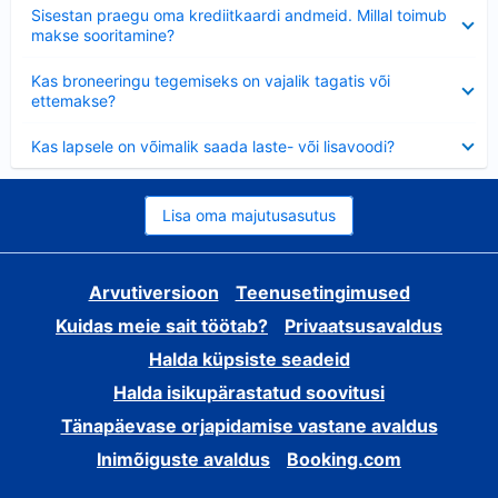
Ahendatud
Sisestan praegu oma krediitkaardi andmeid. Millal toimub
makse sooritamine?
Ahendatud
Kas broneeringu tegemiseks on vajalik tagatis või
ettemakse?
Ahendatud
Kas lapsele on võimalik saada laste- või lisavoodi?
Lisa oma majutusasutus
Arvutiversioon
Teenusetingimused
Kuidas meie sait töötab?
Privaatsusavaldus
Halda küpsiste seadeid
Halda isikupärastatud soovitusi
Tänapäevase orjapidamise vastane avaldus
Inimõiguste avaldus
Booking.com