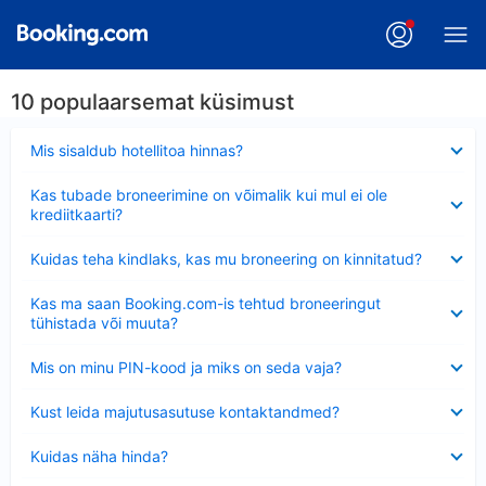
10 populaarsemat küsimust
Ahendatud
Mis sisaldub hotellitoa hinnas?
Ahendatud
Kas tubade broneerimine on võimalik kui mul ei ole
krediitkaarti?
Ahendatud
Kuidas teha kindlaks, kas mu broneering on kinnitatud?
Ahendatud
Kas ma saan Booking.com-is tehtud broneeringut
tühistada või muuta?
Ahendatud
Mis on minu PIN-kood ja miks on seda vaja?
Ahendatud
Kust leida majutusasutuse kontaktandmed?
Ahendatud
Kuidas näha hinda?