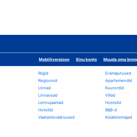
Mobiiliversioon
Sinu konto
Muuda oma bronee
Riigid
Eramajutused
Regioonid
Apartemendid
Linnad
Kuurordid
Linnaosad
Villad
Lennujaamad
Hostelid
Hotellid
B&B-d
Vaatamisväärsused
Külalistemajad