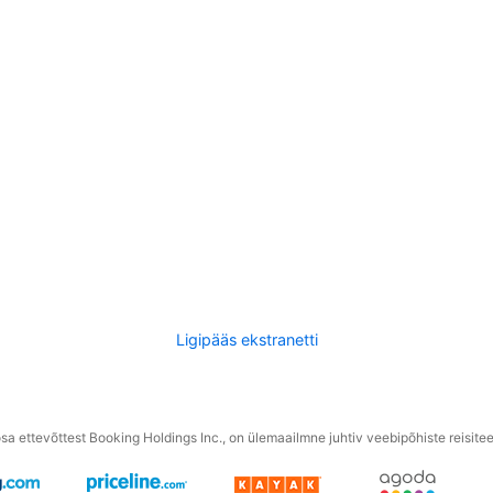
Ligipääs ekstranetti
a ettevõttest Booking Holdings Inc., on ülemaailmne juhtiv veebipõhiste reisite