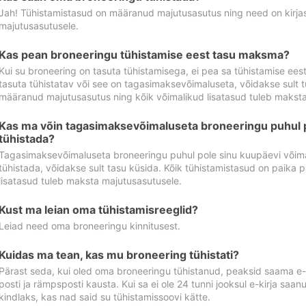
Jah! Tühistamistasud on määranud majutusasutus ning need on kirjas 
majutusasutusele.
Kas pean broneeringu tühistamise eest tasu maksma?
Kui su broneering on tasuta tühistamisega, ei pea sa tühistamise ee
tasuta tühistatav või see on tagasimaksevõimaluseta, võidakse sult t
määranud majutusasutus ning kõik võimalikud lisatasud tuleb maksta
Kas ma võin tagasimaksevõimaluseta broneeringu puhul 
tühistada?
Tagasimaksevõimaluseta broneeringu puhul pole sinu kuupäevi võima
tühistada, võidakse sult tasu küsida. Kõik tühistamistasud on paika 
lisatasud tuleb maksta majutusasutusele.
Kust ma leian oma tühistamisreeglid?
Leiad need oma broneeringu kinnitusest.
Kuidas ma tean, kas mu broneering tühistati?
Pärast seda, kui oled oma broneeringu tühistanud, peaksid saama e-ki
posti ja rämpsposti kausta. Kui sa ei ole 24 tunni jooksul e-kirja sa
kindlaks, kas nad said su tühistamissoovi kätte.