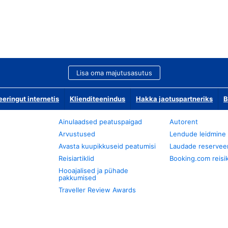
Lisa oma majutusasutus
ringut internetis
Klienditeenindus
Hakka jaotuspartneriks
B
Ainulaadsed peatuspaigad
Autorent
Arvustused
Lendude leidmine
Avasta kuupikkuseid peatumisi
Laudade reservee
Reisiartiklid
Booking.com reisik
Hooajalised ja pühade
pakkumised
Traveller Review Awards