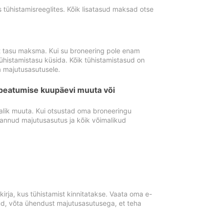
tühistamisreeglites. Kõik lisatasud maksad otse
st tasu maksma. Kui su broneering pole enam
ühistamistasu küsida. Kõik tühistamistasud on
 majutusasutusele.
peatumise kuupäevi muuta või
lik muuta. Kui otsustad oma broneeringu
pannud majutusasutus ja kõik võimalikud
rja, kus tühistamist kinnitatakse. Vaata oma e-
anud, võta ühendust majutusasutusega, et teha