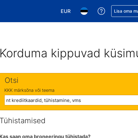
EUR
Saa broneerin
Lisa oma m
Vali valuuta. Praegune valitud v
Vali keel. Praegune valit
Korduma kippuvad küsim
Otsi
KKK märksõna või teema
Tühistamised
Kas saan oma broneeringu tühistada?