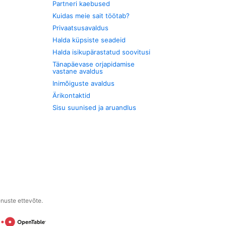
Partneri kaebused
Kuidas meie sait töötab?
Privaatsusavaldus
Halda küpsiste seadeid
Halda isikupärastatud soovitusi
Tänapäevase orjapidamise
vastane avaldus
Inimõiguste avaldus
Ärikontaktid
Sisu suunised ja aruandlus
enuste ettevõte.