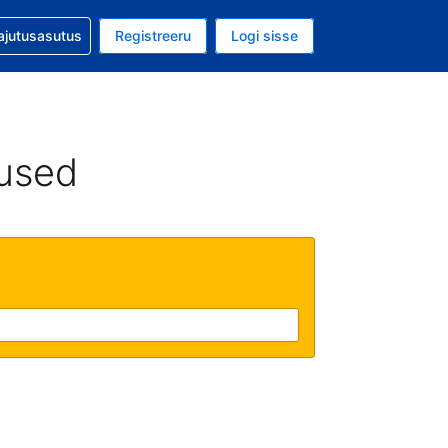
guga abi
ajutusasutus
Registreeru
Logi sisse
aluuta on EUR
ud keel on Eesti keeles
used