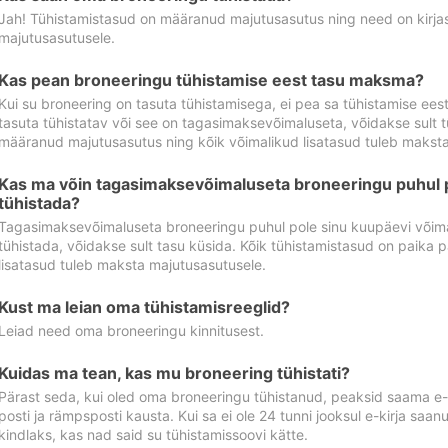
Jah! Tühistamistasud on määranud majutusasutus ning need on kirjas 
majutusasutusele.
Kas pean broneeringu tühistamise eest tasu maksma?
Kui su broneering on tasuta tühistamisega, ei pea sa tühistamise ee
tasuta tühistatav või see on tagasimaksevõimaluseta, võidakse sult t
määranud majutusasutus ning kõik võimalikud lisatasud tuleb maksta
Kas ma võin tagasimaksevõimaluseta broneeringu puhul 
tühistada?
Tagasimaksevõimaluseta broneeringu puhul pole sinu kuupäevi võima
tühistada, võidakse sult tasu küsida. Kõik tühistamistasud on paika 
lisatasud tuleb maksta majutusasutusele.
Kust ma leian oma tühistamisreeglid?
Leiad need oma broneeringu kinnitusest.
Kuidas ma tean, kas mu broneering tühistati?
Pärast seda, kui oled oma broneeringu tühistanud, peaksid saama e-ki
posti ja rämpsposti kausta. Kui sa ei ole 24 tunni jooksul e-kirja sa
kindlaks, kas nad said su tühistamissoovi kätte.