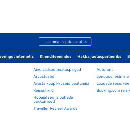
Lisa oma majutusasutus
ringut internetis
Klienditeenindus
Hakka jaotuspartneriks
B
Ainulaadsed peatuspaigad
Autorent
Arvustused
Lendude leidmine
Avasta kuupikkuseid peatumisi
Laudade reservee
Reisiartiklid
Booking.com reisik
Hooajalised ja pühade
pakkumised
Traveller Review Awards