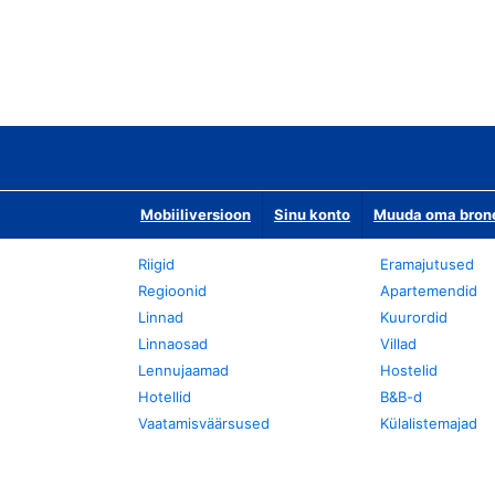
Mobiiliversioon
Sinu konto
Muuda oma bronee
Riigid
Eramajutused
Regioonid
Apartemendid
Linnad
Kuurordid
Linnaosad
Villad
Lennujaamad
Hostelid
Hotellid
B&B-d
Vaatamisväärsused
Külalistemajad