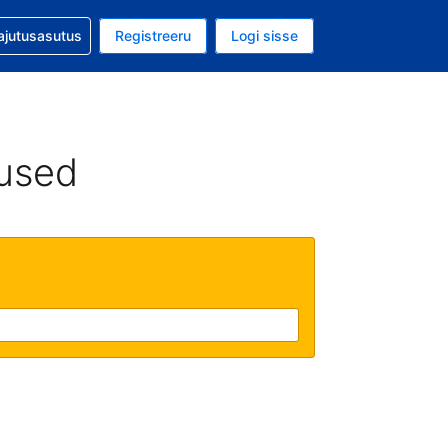
guga abi
ajutusasutus
Registreeru
Logi sisse
aluuta on EUR
ud keel on Eesti keeles
used