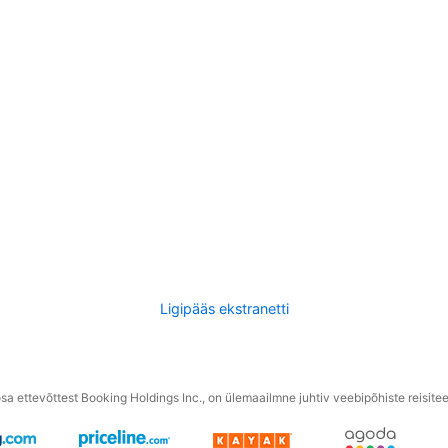
Ligipääs ekstranetti
a ettevõttest Booking Holdings Inc., on ülemaailmne juhtiv veebipõhiste reisite