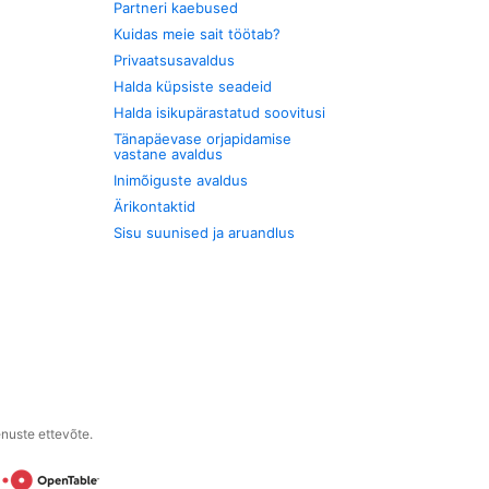
Partneri kaebused
Kuidas meie sait töötab?
Privaatsusavaldus
Halda küpsiste seadeid
Halda isikupärastatud soovitusi
Tänapäevase orjapidamise
vastane avaldus
Inimõiguste avaldus
Ärikontaktid
Sisu suunised ja aruandlus
enuste ettevõte.