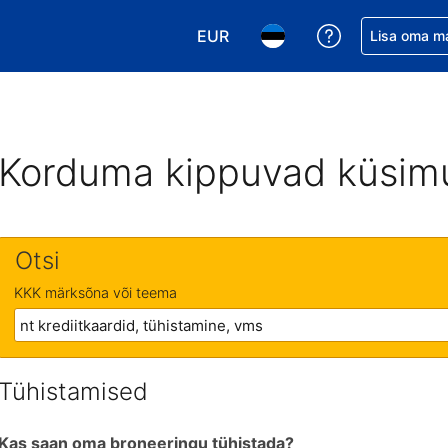
EUR
Saa broneerin
Lisa oma m
Vali valuuta. Praegune valitud v
Vali keel. Praegune valit
Korduma kippuvad küsim
Otsi
KKK märksõna või teema
Tühistamised
Kas saan oma broneeringu tühistada?