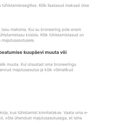
tühistamisreeglites. Kõik lisatasud maksad otse
st tasu maksma. Kui su broneering pole enam
ühistamistasu küsida. Kõik tühistamistasud on
 majutusasutusele.
peatumise kuupäevi muuta või
lik muuta. Kui otsustad oma broneeringu
pannud majutusasutus ja kõik võimalikud
rja, kus tühistamist kinnitatakse. Vaata oma e-
anud, võta ühendust majutusasutusega, et teha