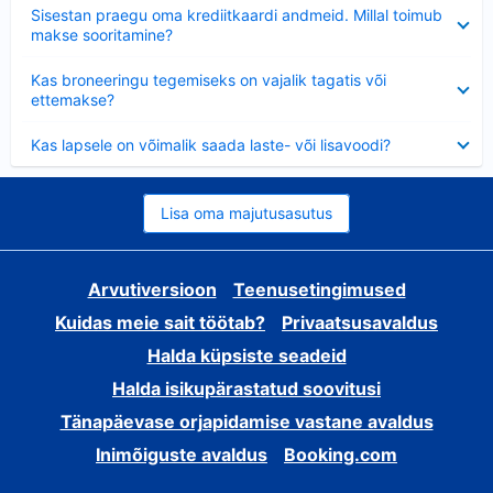
Ahendatud
Sisestan praegu oma krediitkaardi andmeid. Millal toimub
makse sooritamine?
Ahendatud
Kas broneeringu tegemiseks on vajalik tagatis või
ettemakse?
Ahendatud
Kas lapsele on võimalik saada laste- või lisavoodi?
Lisa oma majutusasutus
Arvutiversioon
Teenusetingimused
Kuidas meie sait töötab?
Privaatsusavaldus
Halda küpsiste seadeid
Halda isikupärastatud soovitusi
Tänapäevase orjapidamise vastane avaldus
Inimõiguste avaldus
Booking.com