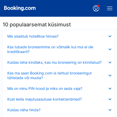
10 populaarsemat küsimust
Ahendatud
Mis sisaldub hotellitoa hinnas?
Ahendatud
Kas tubade broneerimine on võimalik kui mul ei ole
krediitkaarti?
Ahendatud
Kuidas teha kindlaks, kas mu broneering on kinnitatud?
Ahendatud
Kas ma saan Booking.com-is tehtud broneeringut
tühistada või muuta?
Ahendatud
Mis on minu PIN-kood ja miks on seda vaja?
Ahendatud
Kust leida majutusasutuse kontaktandmed?
Ahendatud
Kuidas näha hinda?