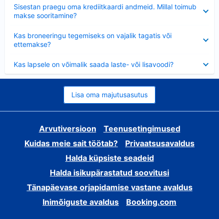
Ahendatud
Sisestan praegu oma krediitkaardi andmeid. Millal toimub
makse sooritamine?
Ahendatud
Kas broneeringu tegemiseks on vajalik tagatis või
ettemakse?
Ahendatud
Kas lapsele on võimalik saada laste- või lisavoodi?
Lisa oma majutusasutus
Arvutiversioon
Teenusetingimused
Kuidas meie sait töötab?
Privaatsusavaldus
Halda küpsiste seadeid
Halda isikupärastatud soovitusi
Tänapäevase orjapidamise vastane avaldus
Inimõiguste avaldus
Booking.com