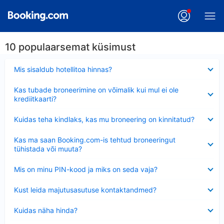
10 populaarsemat küsimust
Ahendatud
Mis sisaldub hotellitoa hinnas?
Ahendatud
Kas tubade broneerimine on võimalik kui mul ei ole
krediitkaarti?
Ahendatud
Kuidas teha kindlaks, kas mu broneering on kinnitatud?
Ahendatud
Kas ma saan Booking.com-is tehtud broneeringut
tühistada või muuta?
Ahendatud
Mis on minu PIN-kood ja miks on seda vaja?
Ahendatud
Kust leida majutusasutuse kontaktandmed?
Ahendatud
Kuidas näha hinda?