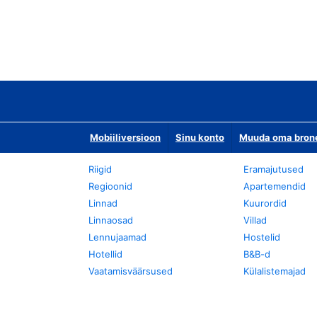
Mobiiliversioon
Sinu konto
Muuda oma bronee
Riigid
Eramajutused
Regioonid
Apartemendid
Linnad
Kuurordid
Linnaosad
Villad
Lennujaamad
Hostelid
Hotellid
B&B-d
Vaatamisväärsused
Külalistemajad