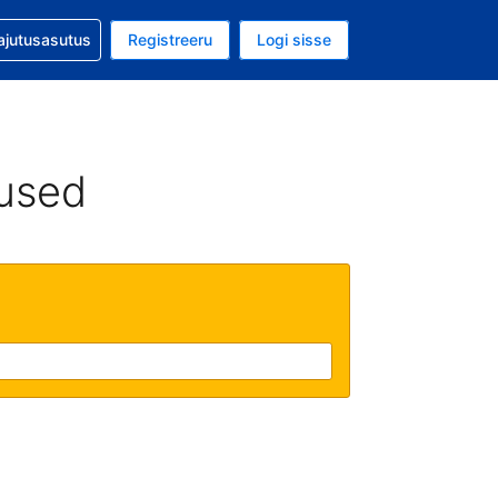
guga abi
ajutusasutus
Registreeru
Logi sisse
luuta on USA dollar
ud keel on Eesti keeles
used