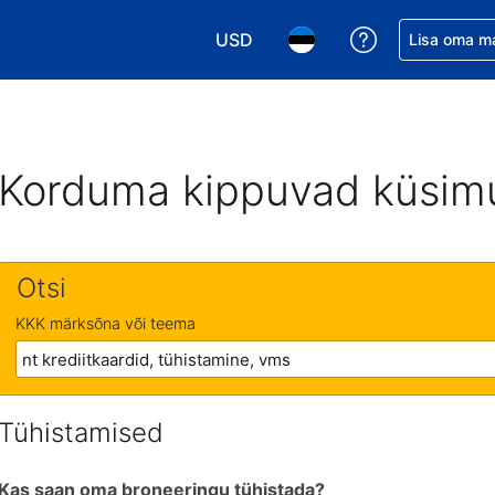
USD
Saa broneerin
Lisa oma m
Vali valuuta. Praegune valitud va
Vali keel. Praegune valit
Korduma kippuvad küsim
Otsi
KKK märksõna või teema
Tühistamised
Kas saan oma broneeringu tühistada?