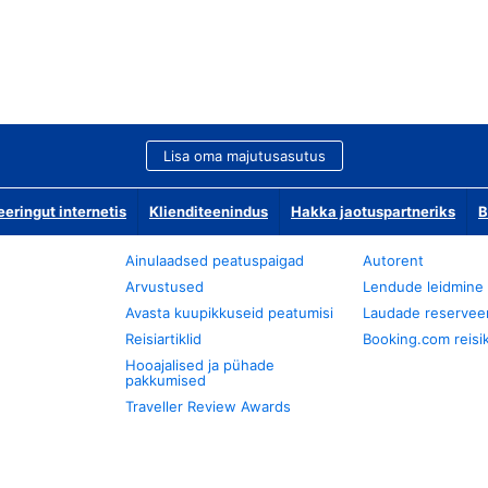
Lisa oma majutusasutus
ringut internetis
Klienditeenindus
Hakka jaotuspartneriks
B
Ainulaadsed peatuspaigad
Autorent
Arvustused
Lendude leidmine
Avasta kuupikkuseid peatumisi
Laudade reservee
Reisiartiklid
Booking.com reisik
Hooajalised ja pühade
pakkumised
Traveller Review Awards