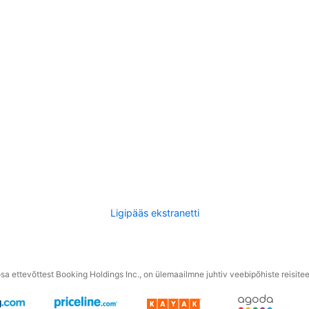
Ligipääs ekstranetti
a ettevõttest Booking Holdings Inc., on ülemaailmne juhtiv veebipõhiste reisite