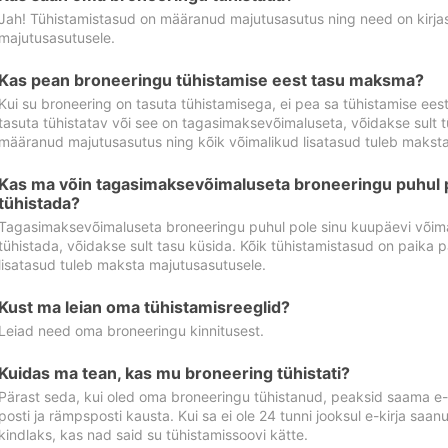
Jah! Tühistamistasud on määranud majutusasutus ning need on kirjas 
majutusasutusele.
Kas pean broneeringu tühistamise eest tasu maksma?
Kui su broneering on tasuta tühistamisega, ei pea sa tühistamise ee
tasuta tühistatav või see on tagasimaksevõimaluseta, võidakse sult t
määranud majutusasutus ning kõik võimalikud lisatasud tuleb maksta
Kas ma võin tagasimaksevõimaluseta broneeringu puhul 
tühistada?
Tagasimaksevõimaluseta broneeringu puhul pole sinu kuupäevi võima
tühistada, võidakse sult tasu küsida. Kõik tühistamistasud on paika 
lisatasud tuleb maksta majutusasutusele.
Kust ma leian oma tühistamisreeglid?
Leiad need oma broneeringu kinnitusest.
Kuidas ma tean, kas mu broneering tühistati?
Pärast seda, kui oled oma broneeringu tühistanud, peaksid saama e-ki
posti ja rämpsposti kausta. Kui sa ei ole 24 tunni jooksul e-kirja sa
kindlaks, kas nad said su tühistamissoovi kätte.