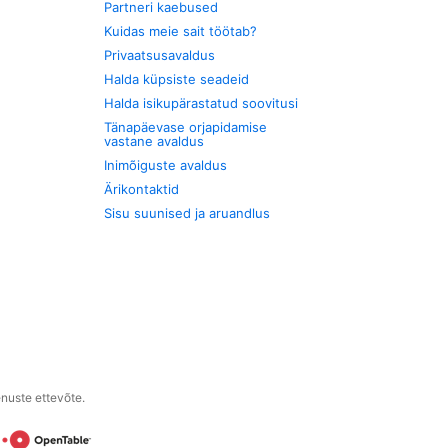
Partneri kaebused
Kuidas meie sait töötab?
Privaatsusavaldus
Halda küpsiste seadeid
Halda isikupärastatud soovitusi
Tänapäevase orjapidamise
vastane avaldus
Inimõiguste avaldus
Ärikontaktid
Sisu suunised ja aruandlus
enuste ettevõte.