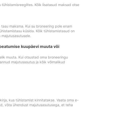
tühistamisreeglites. Kõik lisatasud maksad otse
st tasu maksma. Kui su broneering pole enam
ühistamistasu küsida. Kõik tühistamistasud on
 majutusasutusele.
peatumise kuupäevi muuta või
lik muuta. Kui otsustad oma broneeringu
pannud majutusasutus ja kõik võimalikud
rja, kus tühistamist kinnitatakse. Vaata oma e-
anud, võta ühendust majutusasutusega, et teha