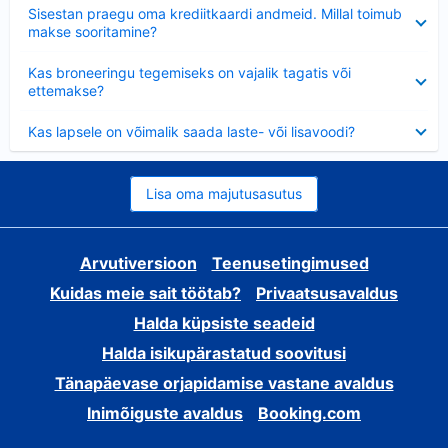
Ahendatud
Sisestan praegu oma krediitkaardi andmeid. Millal toimub
makse sooritamine?
Ahendatud
Kas broneeringu tegemiseks on vajalik tagatis või
ettemakse?
Ahendatud
Kas lapsele on võimalik saada laste- või lisavoodi?
Lisa oma majutusasutus
Arvutiversioon
Teenusetingimused
Kuidas meie sait töötab?
Privaatsusavaldus
Halda küpsiste seadeid
Halda isikupärastatud soovitusi
Tänapäevase orjapidamise vastane avaldus
Inimõiguste avaldus
Booking.com