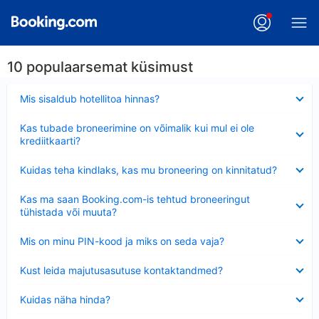
10 populaarsemat küsimust
Ahendatud
Mis sisaldub hotellitoa hinnas?
Ahendatud
Kas tubade broneerimine on võimalik kui mul ei ole
krediitkaarti?
Ahendatud
Kuidas teha kindlaks, kas mu broneering on kinnitatud?
Ahendatud
Kas ma saan Booking.com-is tehtud broneeringut
tühistada või muuta?
Ahendatud
Mis on minu PIN-kood ja miks on seda vaja?
Ahendatud
Kust leida majutusasutuse kontaktandmed?
Ahendatud
Kuidas näha hinda?