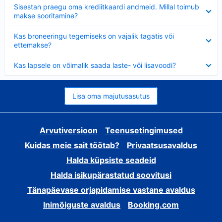
Ahendatud
Sisestan praegu oma krediitkaardi andmeid. Millal toimub
makse sooritamine?
Ahendatud
Kas broneeringu tegemiseks on vajalik tagatis või
ettemakse?
Ahendatud
Kas lapsele on võimalik saada laste- või lisavoodi?
Lisa oma majutusasutus
Arvutiversioon
Teenusetingimused
Kuidas meie sait töötab?
Privaatsusavaldus
Halda küpsiste seadeid
Halda isikupärastatud soovitusi
Tänapäevase orjapidamise vastane avaldus
Inimõiguste avaldus
Booking.com