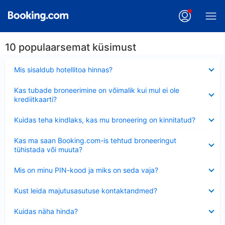
10 populaarsemat küsimust
Ahendatud
Mis sisaldub hotellitoa hinnas?
Ahendatud
Kas tubade broneerimine on võimalik kui mul ei ole
krediitkaarti?
Ahendatud
Kuidas teha kindlaks, kas mu broneering on kinnitatud?
Ahendatud
Kas ma saan Booking.com-is tehtud broneeringut
tühistada või muuta?
Ahendatud
Mis on minu PIN-kood ja miks on seda vaja?
Ahendatud
Kust leida majutusasutuse kontaktandmed?
Ahendatud
Kuidas näha hinda?