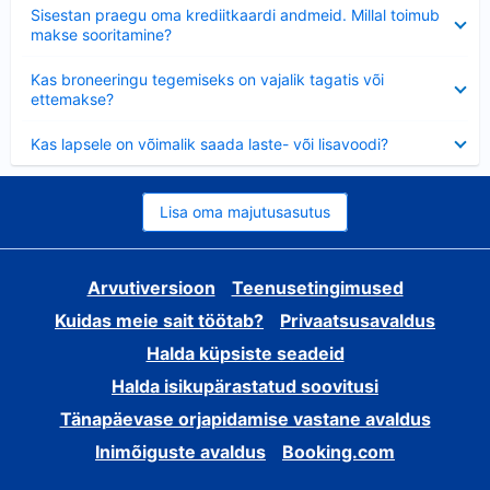
Ahendatud
Sisestan praegu oma krediitkaardi andmeid. Millal toimub
makse sooritamine?
Ahendatud
Kas broneeringu tegemiseks on vajalik tagatis või
ettemakse?
Ahendatud
Kas lapsele on võimalik saada laste- või lisavoodi?
Lisa oma majutusasutus
Arvutiversioon
Teenusetingimused
Kuidas meie sait töötab?
Privaatsusavaldus
Halda küpsiste seadeid
Halda isikupärastatud soovitusi
Tänapäevase orjapidamise vastane avaldus
Inimõiguste avaldus
Booking.com