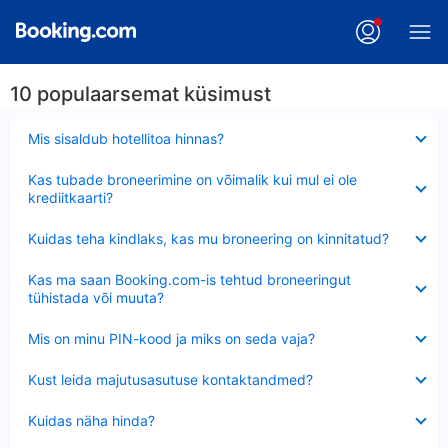
10 populaarsemat küsimust
Ahendatud
Mis sisaldub hotellitoa hinnas?
Ahendatud
Kas tubade broneerimine on võimalik kui mul ei ole
krediitkaarti?
Ahendatud
Kuidas teha kindlaks, kas mu broneering on kinnitatud?
Ahendatud
Kas ma saan Booking.com-is tehtud broneeringut
tühistada või muuta?
Ahendatud
Mis on minu PIN-kood ja miks on seda vaja?
Ahendatud
Kust leida majutusasutuse kontaktandmed?
Ahendatud
Kuidas näha hinda?