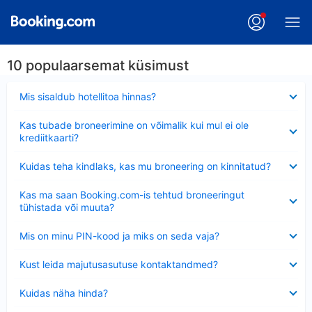
10 populaarsemat küsimust
Ahendatud
Mis sisaldub hotellitoa hinnas?
Ahendatud
Kas tubade broneerimine on võimalik kui mul ei ole
krediitkaarti?
Ahendatud
Kuidas teha kindlaks, kas mu broneering on kinnitatud?
Ahendatud
Kas ma saan Booking.com-is tehtud broneeringut
tühistada või muuta?
Ahendatud
Mis on minu PIN-kood ja miks on seda vaja?
Ahendatud
Kust leida majutusasutuse kontaktandmed?
Ahendatud
Kuidas näha hinda?