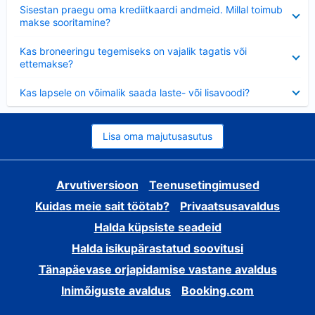
Ahendatud
Sisestan praegu oma krediitkaardi andmeid. Millal toimub
makse sooritamine?
Ahendatud
Kas broneeringu tegemiseks on vajalik tagatis või
ettemakse?
Ahendatud
Kas lapsele on võimalik saada laste- või lisavoodi?
Lisa oma majutusasutus
Arvutiversioon
Teenusetingimused
Kuidas meie sait töötab?
Privaatsusavaldus
Halda küpsiste seadeid
Halda isikupärastatud soovitusi
Tänapäevase orjapidamise vastane avaldus
Inimõiguste avaldus
Booking.com