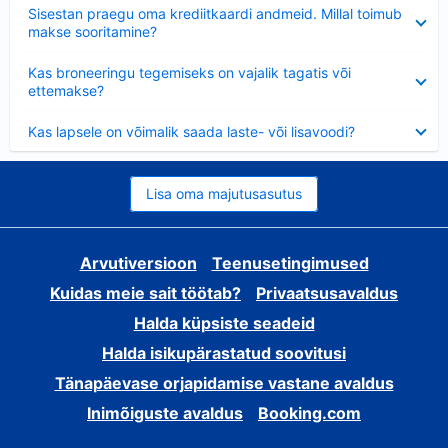
Ahendatud
Sisestan praegu oma krediitkaardi andmeid. Millal toimub
makse sooritamine?
Ahendatud
Kas broneeringu tegemiseks on vajalik tagatis või
ettemakse?
Ahendatud
Kas lapsele on võimalik saada laste- või lisavoodi?
Lisa oma majutusasutus
Arvutiversioon
Teenusetingimused
Kuidas meie sait töötab?
Privaatsusavaldus
Halda küpsiste seadeid
Halda isikupärastatud soovitusi
Tänapäevase orjapidamise vastane avaldus
Inimõiguste avaldus
Booking.com