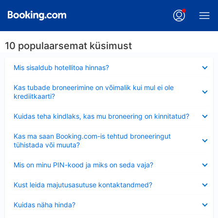
10 populaarsemat küsimust
Ahendatud
Mis sisaldub hotellitoa hinnas?
Ahendatud
Kas tubade broneerimine on võimalik kui mul ei ole
krediitkaarti?
Ahendatud
Kuidas teha kindlaks, kas mu broneering on kinnitatud?
Ahendatud
Kas ma saan Booking.com-is tehtud broneeringut
tühistada või muuta?
Ahendatud
Mis on minu PIN-kood ja miks on seda vaja?
Ahendatud
Kust leida majutusasutuse kontaktandmed?
Ahendatud
Kuidas näha hinda?