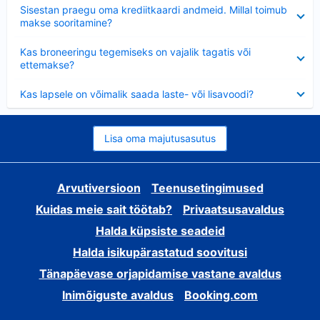
Ahendatud
Sisestan praegu oma krediitkaardi andmeid. Millal toimub
makse sooritamine?
Ahendatud
Kas broneeringu tegemiseks on vajalik tagatis või
ettemakse?
Ahendatud
Kas lapsele on võimalik saada laste- või lisavoodi?
Lisa oma majutusasutus
Arvutiversioon
Teenusetingimused
Kuidas meie sait töötab?
Privaatsusavaldus
Halda küpsiste seadeid
Halda isikupärastatud soovitusi
Tänapäevase orjapidamise vastane avaldus
Inimõiguste avaldus
Booking.com