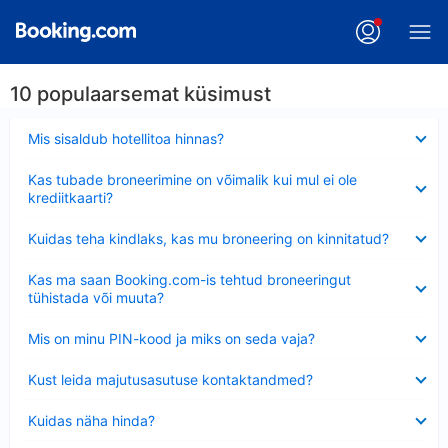
10 populaarsemat küsimust
Ahendatud
Mis sisaldub hotellitoa hinnas?
Ahendatud
Kas tubade broneerimine on võimalik kui mul ei ole
krediitkaarti?
Ahendatud
Kuidas teha kindlaks, kas mu broneering on kinnitatud?
Ahendatud
Kas ma saan Booking.com-is tehtud broneeringut
tühistada või muuta?
Ahendatud
Mis on minu PIN-kood ja miks on seda vaja?
Ahendatud
Kust leida majutusasutuse kontaktandmed?
Ahendatud
Kuidas näha hinda?