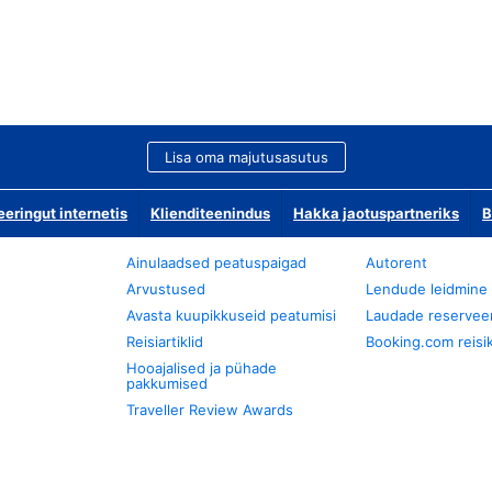
Lisa oma majutusasutus
ringut internetis
Klienditeenindus
Hakka jaotuspartneriks
B
Ainulaadsed peatuspaigad
Autorent
Arvustused
Lendude leidmine
Avasta kuupikkuseid peatumisi
Laudade reservee
Reisiartiklid
Booking.com reisik
Hooajalised ja pühade
pakkumised
Traveller Review Awards