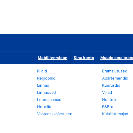
Mobiiliversioon
Sinu konto
Muuda oma bronee
Riigid
Eramajutused
Regioonid
Apartemendid
Linnad
Kuurordid
Linnaosad
Villad
Lennujaamad
Hostelid
Hotellid
B&B-d
Vaatamisväärsused
Külalistemajad