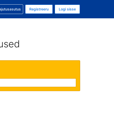
guga abi
ajutusasutus
Registreeru
Logi sisse
aluuta on EUR
ud keel on Eesti keeles
used