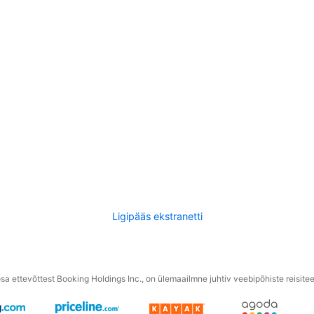
Ligipääs ekstranetti
a ettevõttest Booking Holdings Inc., on ülemaailmne juhtiv veebipõhiste reisite