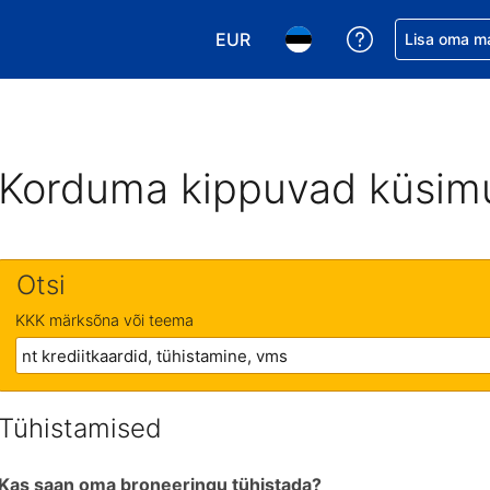
EUR
Saa broneerin
Lisa oma m
Vali valuuta. Praegune valitud v
Vali keel. Praegune valit
Korduma kippuvad küsim
Otsi
KKK märksõna või teema
Tühistamised
Kas saan oma broneeringu tühistada?