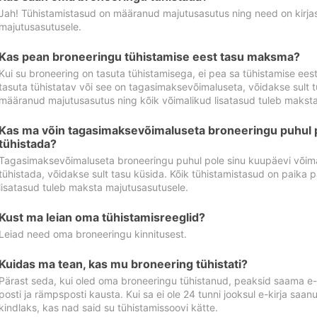
Jah! Tühistamistasud on määranud majutusasutus ning need on kirjas 
majutusasutusele.
Kas pean broneeringu tühistamise eest tasu maksma?
Kui su broneering on tasuta tühistamisega, ei pea sa tühistamise ee
tasuta tühistatav või see on tagasimaksevõimaluseta, võidakse sult t
määranud majutusasutus ning kõik võimalikud lisatasud tuleb maksta
Kas ma võin tagasimaksevõimaluseta broneeringu puhul 
tühistada?
Tagasimaksevõimaluseta broneeringu puhul pole sinu kuupäevi võima
tühistada, võidakse sult tasu küsida. Kõik tühistamistasud on paika 
lisatasud tuleb maksta majutusasutusele.
Kust ma leian oma tühistamisreeglid?
Leiad need oma broneeringu kinnitusest.
Kuidas ma tean, kas mu broneering tühistati?
Pärast seda, kui oled oma broneeringu tühistanud, peaksid saama e-ki
posti ja rämpsposti kausta. Kui sa ei ole 24 tunni jooksul e-kirja sa
kindlaks, kas nad said su tühistamissoovi kätte.