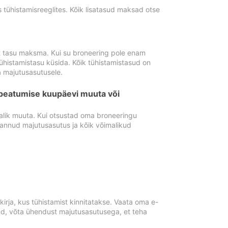
tühistamisreeglites. Kõik lisatasud maksad otse
st tasu maksma. Kui su broneering pole enam
ühistamistasu küsida. Kõik tühistamistasud on
 majutusasutusele.
peatumise kuupäevi muuta või
lik muuta. Kui otsustad oma broneeringu
pannud majutusasutus ja kõik võimalikud
rja, kus tühistamist kinnitatakse. Vaata oma e-
anud, võta ühendust majutusasutusega, et teha