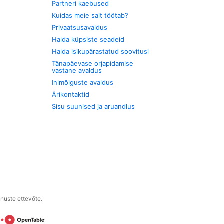
Partneri kaebused
Kuidas meie sait töötab?
Privaatsusavaldus
Halda küpsiste seadeid
Halda isikupärastatud soovitusi
Tänapäevase orjapidamise
vastane avaldus
Inimõiguste avaldus
Ärikontaktid
Sisu suunised ja aruandlus
enuste ettevõte.