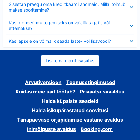
Ahendatud
Sisestan praegu oma krediitkaardi andmeid. Millal toimub
makse sooritamine?
Ahendatud
Kas broneeringu tegemiseks on vajalik tagatis või
ettemakse?
Ahendatud
Kas lapsele on võimalik saada laste- või lisavoodi?
Lisa oma majutusasutus
Arvutiversioon
Teenusetingimused
Kuidas meie sait töötab?
Privaatsusavaldus
Halda küpsiste seadeid
Halda isikupärastatud soovitusi
Tänapäevase orjapidamise vastane avaldus
Inimõiguste avaldus
Booking.com