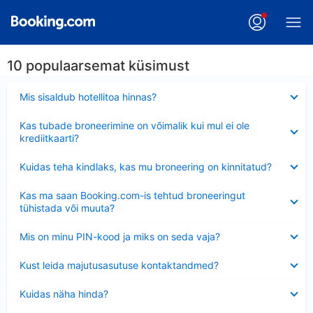
10 populaarsemat küsimust
Ahendatud
Mis sisaldub hotellitoa hinnas?
Ahendatud
Kas tubade broneerimine on võimalik kui mul ei ole
krediitkaarti?
Ahendatud
Kuidas teha kindlaks, kas mu broneering on kinnitatud?
Ahendatud
Kas ma saan Booking.com-is tehtud broneeringut
tühistada või muuta?
Ahendatud
Mis on minu PIN-kood ja miks on seda vaja?
Ahendatud
Kust leida majutusasutuse kontaktandmed?
Ahendatud
Kuidas näha hinda?