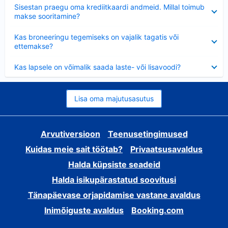
Ahendatud
Sisestan praegu oma krediitkaardi andmeid. Millal toimub
makse sooritamine?
Ahendatud
Kas broneeringu tegemiseks on vajalik tagatis või
ettemakse?
Ahendatud
Kas lapsele on võimalik saada laste- või lisavoodi?
Lisa oma majutusasutus
Arvutiversioon
Teenusetingimused
Kuidas meie sait töötab?
Privaatsusavaldus
Halda küpsiste seadeid
Halda isikupärastatud soovitusi
Tänapäevase orjapidamise vastane avaldus
Inimõiguste avaldus
Booking.com