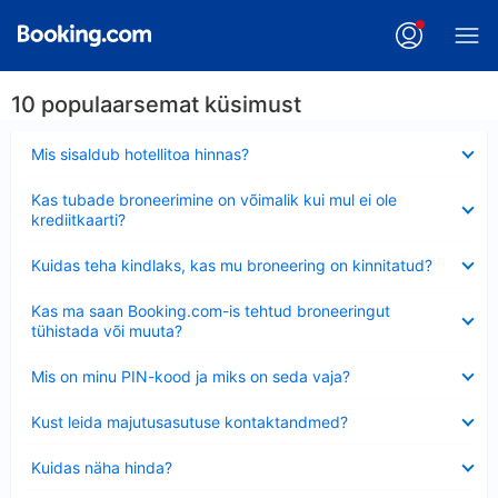
10 populaarsemat küsimust
Ahendatud
Mis sisaldub hotellitoa hinnas?
Ahendatud
Kas tubade broneerimine on võimalik kui mul ei ole
krediitkaarti?
Ahendatud
Kuidas teha kindlaks, kas mu broneering on kinnitatud?
Ahendatud
Kas ma saan Booking.com-is tehtud broneeringut
tühistada või muuta?
Ahendatud
Mis on minu PIN-kood ja miks on seda vaja?
Ahendatud
Kust leida majutusasutuse kontaktandmed?
Ahendatud
Kuidas näha hinda?