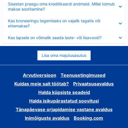
Ahendatud
Sisestan praegu oma krediitkaardi andmeid. Millal toimub
makse sooritamine?
Ahendatud
Kas broneeringu tegemiseks on vajalik tagatis või
ettemakse?
Ahendatud
Kas lapsele on võimalik saada laste- või lisavoodi?
Lisa oma majutusasutus
Arvutiversioon
Teenusetingimused
Kuidas meie sait töötab?
Privaatsusavaldus
Halda küpsiste seadeid
Halda isikupärastatud soovitusi
Tänapäevase orjapidamise vastane avaldus
Inimõiguste avaldus
Booking.com