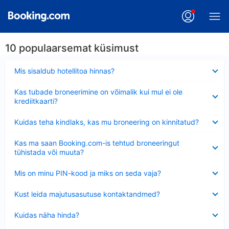
10 populaarsemat küsimust
Ahendatud
Mis sisaldub hotellitoa hinnas?
Ahendatud
Kas tubade broneerimine on võimalik kui mul ei ole
krediitkaarti?
Ahendatud
Kuidas teha kindlaks, kas mu broneering on kinnitatud?
Ahendatud
Kas ma saan Booking.com-is tehtud broneeringut
tühistada või muuta?
Ahendatud
Mis on minu PIN-kood ja miks on seda vaja?
Ahendatud
Kust leida majutusasutuse kontaktandmed?
Ahendatud
Kuidas näha hinda?