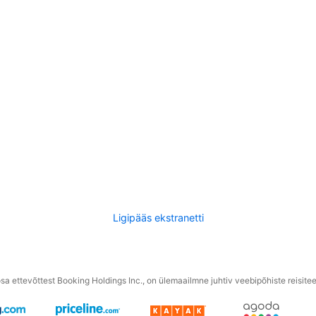
Ligipääs ekstranetti
a ettevõttest Booking Holdings Inc., on ülemaailmne juhtiv veebipõhiste reisite