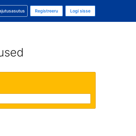
guga abi
ajutusasutus
Registreeru
Logi sisse
luuta on USA dollar
ud keel on Eesti keeles
used