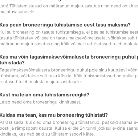
Jah! Tühistamistasud on määranud majutusasutus ning need on kirjas 
majutusasutusele.
Kas pean broneeringu tühistamise eest tasu maksma?
Kui su broneering on tasuta tühistamisega, ei pea sa tühistamise ee
tasuta tühistatav või see on tagasimaksevõimaluseta, võidakse sult t
määranud majutusasutus ning kõik võimalikud lisatasud tuleb maksta
Kas ma võin tagasimaksevõimaluseta broneeringu puhul 
tühistada?
Tagasimaksevõimaluseta broneeringu puhul pole sinu kuupäevi võima
tühistada, võidakse sult tasu küsida. Kõik tühistamistasud on paika 
lisatasud tuleb maksta majutusasutusele.
Kust ma leian oma tühistamisreeglid?
Leiad need oma broneeringu kinnitusest.
Kuidas ma tean, kas mu broneering tühistati?
Pärast seda, kui oled oma broneeringu tühistanud, peaksid saama e-ki
posti ja rämpsposti kausta. Kui sa ei ole 24 tunni jooksul e-kirja sa
kindlaks, kas nad said su tühistamissoovi kätte.