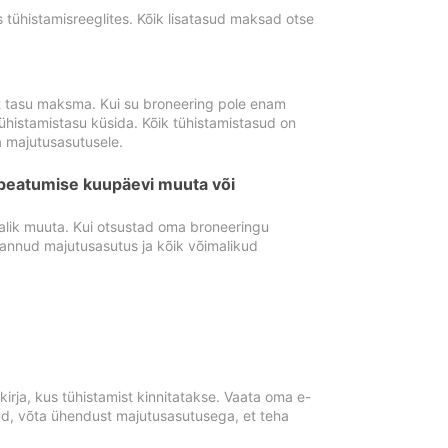
tühistamisreeglites. Kõik lisatasud maksad otse
st tasu maksma. Kui su broneering pole enam
ühistamistasu küsida. Kõik tühistamistasud on
 majutusasutusele.
peatumise kuupäevi muuta või
lik muuta. Kui otsustad oma broneeringu
pannud majutusasutus ja kõik võimalikud
rja, kus tühistamist kinnitatakse. Vaata oma e-
anud, võta ühendust majutusasutusega, et teha