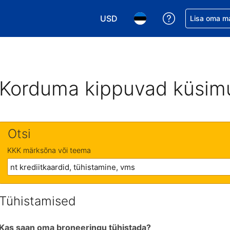
USD
Saa broneerin
Lisa oma m
Vali valuuta. Praegune valitud va
Vali keel. Praegune valit
Korduma kippuvad küsim
Otsi
KKK märksõna või teema
Tühistamised
Kas saan oma broneeringu tühistada?