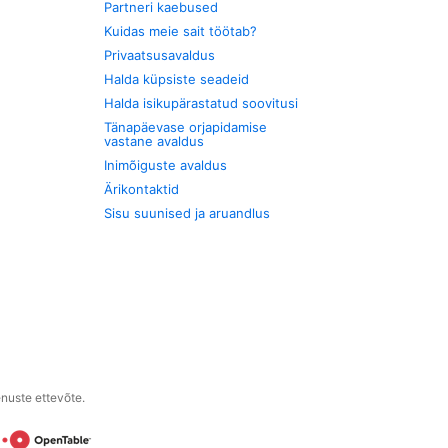
Partneri kaebused
Kuidas meie sait töötab?
Privaatsusavaldus
Halda küpsiste seadeid
Halda isikupärastatud soovitusi
Tänapäevase orjapidamise
vastane avaldus
Inimõiguste avaldus
Ärikontaktid
Sisu suunised ja aruandlus
enuste ettevõte.