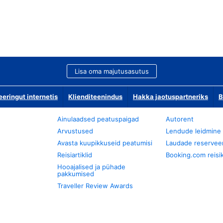
Lisa oma majutusasutus
ringut internetis
Klienditeenindus
Hakka jaotuspartneriks
B
Ainulaadsed peatuspaigad
Autorent
Arvustused
Lendude leidmine
Avasta kuupikkuseid peatumisi
Laudade reservee
Reisiartiklid
Booking.com reisik
Hooajalised ja pühade
pakkumised
Traveller Review Awards