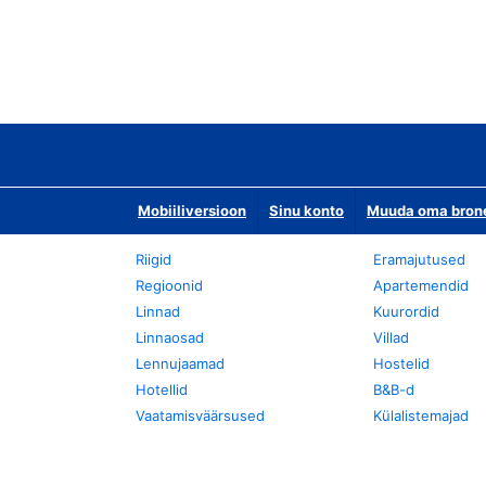
Mobiiliversioon
Sinu konto
Muuda oma bronee
Riigid
Eramajutused
Regioonid
Apartemendid
Linnad
Kuurordid
Linnaosad
Villad
Lennujaamad
Hostelid
Hotellid
B&B-d
Vaatamisväärsused
Külalistemajad