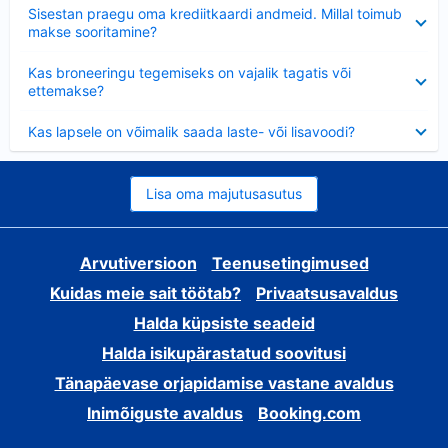
Ahendatud
Sisestan praegu oma krediitkaardi andmeid. Millal toimub
makse sooritamine?
Ahendatud
Kas broneeringu tegemiseks on vajalik tagatis või
ettemakse?
Ahendatud
Kas lapsele on võimalik saada laste- või lisavoodi?
Lisa oma majutusasutus
Arvutiversioon
Teenusetingimused
Kuidas meie sait töötab?
Privaatsusavaldus
Halda küpsiste seadeid
Halda isikupärastatud soovitusi
Tänapäevase orjapidamise vastane avaldus
Inimõiguste avaldus
Booking.com