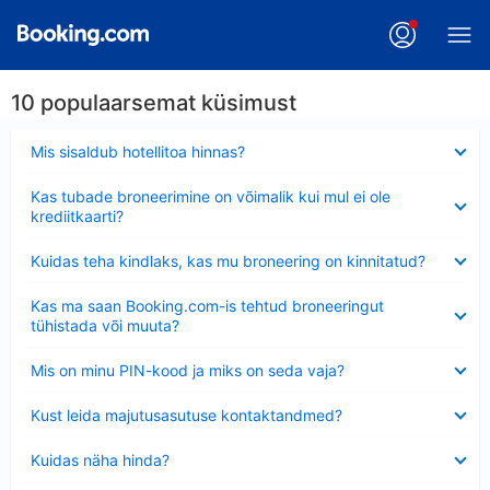
10 populaarsemat küsimust
Ahendatud
Mis sisaldub hotellitoa hinnas?
Ahendatud
Kas tubade broneerimine on võimalik kui mul ei ole
krediitkaarti?
Ahendatud
Kuidas teha kindlaks, kas mu broneering on kinnitatud?
Ahendatud
Kas ma saan Booking.com-is tehtud broneeringut
tühistada või muuta?
Ahendatud
Mis on minu PIN-kood ja miks on seda vaja?
Ahendatud
Kust leida majutusasutuse kontaktandmed?
Ahendatud
Kuidas näha hinda?