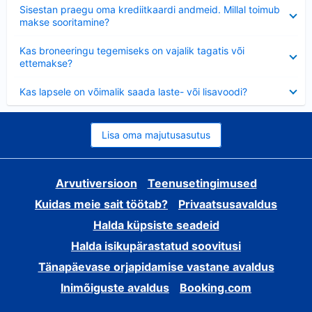
Ahendatud
Sisestan praegu oma krediitkaardi andmeid. Millal toimub
makse sooritamine?
Ahendatud
Kas broneeringu tegemiseks on vajalik tagatis või
ettemakse?
Ahendatud
Kas lapsele on võimalik saada laste- või lisavoodi?
Lisa oma majutusasutus
Arvutiversioon
Teenusetingimused
Kuidas meie sait töötab?
Privaatsusavaldus
Halda küpsiste seadeid
Halda isikupärastatud soovitusi
Tänapäevase orjapidamise vastane avaldus
Inimõiguste avaldus
Booking.com