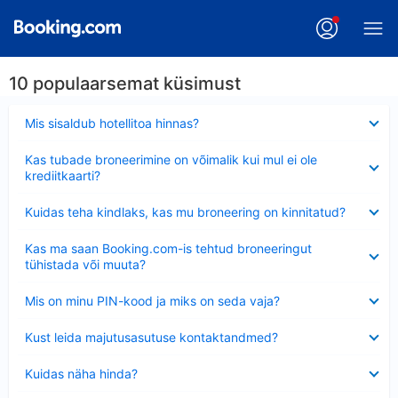
10 populaarsemat küsimust
Ahendatud
Mis sisaldub hotellitoa hinnas?
Ahendatud
Kas tubade broneerimine on võimalik kui mul ei ole
krediitkaarti?
Ahendatud
Kuidas teha kindlaks, kas mu broneering on kinnitatud?
Ahendatud
Kas ma saan Booking.com-is tehtud broneeringut
tühistada või muuta?
Ahendatud
Mis on minu PIN-kood ja miks on seda vaja?
Ahendatud
Kust leida majutusasutuse kontaktandmed?
Ahendatud
Kuidas näha hinda?