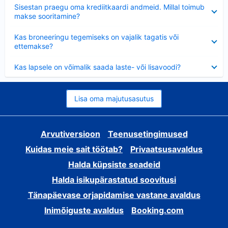
Ahendatud
Sisestan praegu oma krediitkaardi andmeid. Millal toimub
makse sooritamine?
Ahendatud
Kas broneeringu tegemiseks on vajalik tagatis või
ettemakse?
Ahendatud
Kas lapsele on võimalik saada laste- või lisavoodi?
Lisa oma majutusasutus
Arvutiversioon
Teenusetingimused
Kuidas meie sait töötab?
Privaatsusavaldus
Halda küpsiste seadeid
Halda isikupärastatud soovitusi
Tänapäevase orjapidamise vastane avaldus
Inimõiguste avaldus
Booking.com