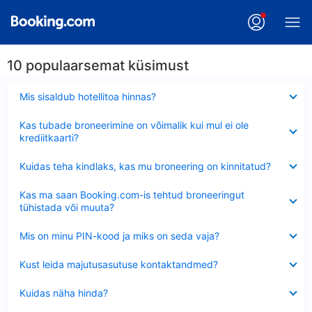
10 populaarsemat küsimust
Ahendatud
Mis sisaldub hotellitoa hinnas?
Ahendatud
Kas tubade broneerimine on võimalik kui mul ei ole
krediitkaarti?
Ahendatud
Kuidas teha kindlaks, kas mu broneering on kinnitatud?
Ahendatud
Kas ma saan Booking.com-is tehtud broneeringut
tühistada või muuta?
Ahendatud
Mis on minu PIN-kood ja miks on seda vaja?
Ahendatud
Kust leida majutusasutuse kontaktandmed?
Ahendatud
Kuidas näha hinda?