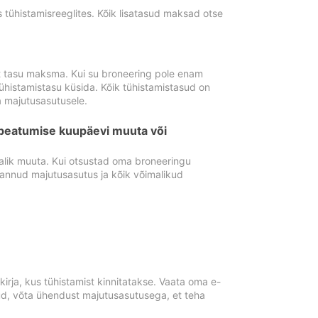
tühistamisreeglites. Kõik lisatasud maksad otse
st tasu maksma. Kui su broneering pole enam
ühistamistasu küsida. Kõik tühistamistasud on
 majutusasutusele.
peatumise kuupäevi muuta või
lik muuta. Kui otsustad oma broneeringu
pannud majutusasutus ja kõik võimalikud
rja, kus tühistamist kinnitatakse. Vaata oma e-
anud, võta ühendust majutusasutusega, et teha