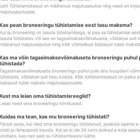
Jah! Tühistamistasud on määranud majutusasutus ning need on kirjas 
majutusasutusele.
Kas pean broneeringu tühistamise eest tasu maksma?
Kui su broneering on tasuta tühistamisega, ei pea sa tühistamise ee
tasuta tühistatav või see on tagasimaksevõimaluseta, võidakse sult t
määranud majutusasutus ning kõik võimalikud lisatasud tuleb maksta
Kas ma võin tagasimaksevõimaluseta broneeringu puhul 
tühistada?
Tagasimaksevõimaluseta broneeringu puhul pole sinu kuupäevi võima
tühistada, võidakse sult tasu küsida. Kõik tühistamistasud on paika 
lisatasud tuleb maksta majutusasutusele.
Kust ma leian oma tühistamisreeglid?
Leiad need oma broneeringu kinnitusest.
Kuidas ma tean, kas mu broneering tühistati?
Pärast seda, kui oled oma broneeringu tühistanud, peaksid saama e-ki
posti ja rämpsposti kausta. Kui sa ei ole 24 tunni jooksul e-kirja sa
kindlaks, kas nad said su tühistamissoovi kätte.