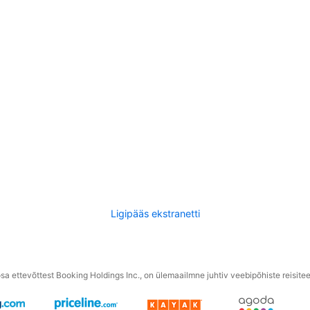
Ligipääs ekstranetti
a ettevõttest Booking Holdings Inc., on ülemaailmne juhtiv veebipõhiste reisite