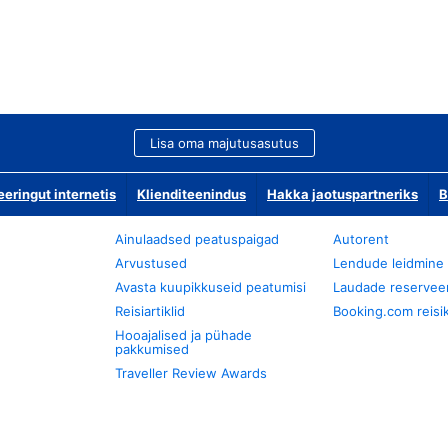
Lisa oma majutusasutus
ringut internetis
Klienditeenindus
Hakka jaotuspartneriks
B
Ainulaadsed peatuspaigad
Autorent
Arvustused
Lendude leidmine
Avasta kuupikkuseid peatumisi
Laudade reservee
Reisiartiklid
Booking.com reisik
Hooajalised ja pühade
pakkumised
Traveller Review Awards