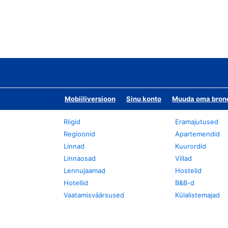
Mobiiliversioon
Sinu konto
Muuda oma bronee
Riigid
Eramajutused
Regioonid
Apartemendid
Linnad
Kuurordid
Linnaosad
Villad
Lennujaamad
Hostelid
Hotellid
B&B-d
Vaatamisväärsused
Külalistemajad