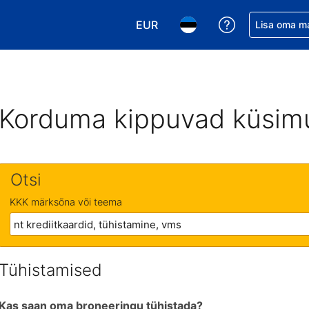
EUR
Saa broneerin
Lisa oma m
Vali valuuta. Praegune valitud v
Vali keel. Praegune valit
Korduma kippuvad küsim
Otsi
KKK märksõna või teema
Tühistamised
Kas saan oma broneeringu tühistada?