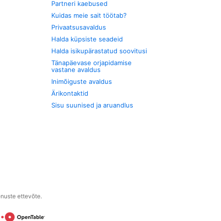
Partneri kaebused
Kuidas meie sait töötab?
Privaatsusavaldus
Halda küpsiste seadeid
Halda isikupärastatud soovitusi
Tänapäevase orjapidamise
vastane avaldus
Inimõiguste avaldus
Ärikontaktid
Sisu suunised ja aruandlus
enuste ettevõte.