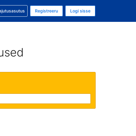
guga abi
ajutusasutus
Registreeru
Logi sisse
aluuta on EUR
ud keel on Eesti keeles
used