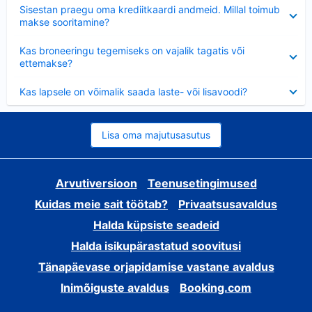
Ahendatud
Sisestan praegu oma krediitkaardi andmeid. Millal toimub
makse sooritamine?
Ahendatud
Kas broneeringu tegemiseks on vajalik tagatis või
ettemakse?
Ahendatud
Kas lapsele on võimalik saada laste- või lisavoodi?
Lisa oma majutusasutus
Arvutiversioon
Teenusetingimused
Kuidas meie sait töötab?
Privaatsusavaldus
Halda küpsiste seadeid
Halda isikupärastatud soovitusi
Tänapäevase orjapidamise vastane avaldus
Inimõiguste avaldus
Booking.com