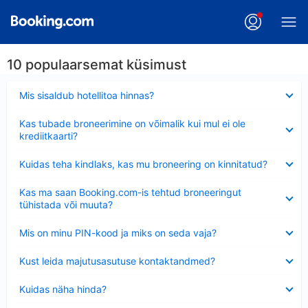
10 populaarsemat küsimust
Ahendatud
Mis sisaldub hotellitoa hinnas?
Ahendatud
Kas tubade broneerimine on võimalik kui mul ei ole
krediitkaarti?
Ahendatud
Kuidas teha kindlaks, kas mu broneering on kinnitatud?
Ahendatud
Kas ma saan Booking.com-is tehtud broneeringut
tühistada või muuta?
Ahendatud
Mis on minu PIN-kood ja miks on seda vaja?
Ahendatud
Kust leida majutusasutuse kontaktandmed?
Ahendatud
Kuidas näha hinda?