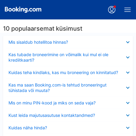
10 populaarsemat küsimust
Ahendatud
Mis sisaldub hotellitoa hinnas?
Ahendatud
Kas tubade broneerimine on võimalik kui mul ei ole
krediitkaarti?
Ahendatud
Kuidas teha kindlaks, kas mu broneering on kinnitatud?
Ahendatud
Kas ma saan Booking.com-is tehtud broneeringut
tühistada või muuta?
Ahendatud
Mis on minu PIN-kood ja miks on seda vaja?
Ahendatud
Kust leida majutusasutuse kontaktandmed?
Ahendatud
Kuidas näha hinda?