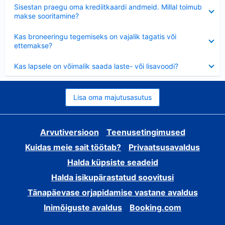
Ahendatud
Sisestan praegu oma krediitkaardi andmeid. Millal toimub
makse sooritamine?
Ahendatud
Kas broneeringu tegemiseks on vajalik tagatis või
ettemakse?
Ahendatud
Kas lapsele on võimalik saada laste- või lisavoodi?
Lisa oma majutusasutus
Arvutiversioon
Teenusetingimused
Kuidas meie sait töötab?
Privaatsusavaldus
Halda küpsiste seadeid
Halda isikupärastatud soovitusi
Tänapäevase orjapidamise vastane avaldus
Inimõiguste avaldus
Booking.com