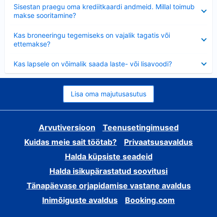
Ahendatud
Sisestan praegu oma krediitkaardi andmeid. Millal toimub
makse sooritamine?
Ahendatud
Kas broneeringu tegemiseks on vajalik tagatis või
ettemakse?
Ahendatud
Kas lapsele on võimalik saada laste- või lisavoodi?
Lisa oma majutusasutus
Arvutiversioon
Teenusetingimused
Kuidas meie sait töötab?
Privaatsusavaldus
Halda küpsiste seadeid
Halda isikupärastatud soovitusi
Tänapäevase orjapidamise vastane avaldus
Inimõiguste avaldus
Booking.com