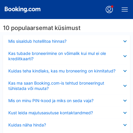
10 populaarsemat küsimust
Ahendatud
Mis sisaldub hotellitoa hinnas?
Ahendatud
Kas tubade broneerimine on võimalik kui mul ei ole
krediitkaarti?
Ahendatud
Kuidas teha kindlaks, kas mu broneering on kinnitatud?
Ahendatud
Kas ma saan Booking.com-is tehtud broneeringut
tühistada või muuta?
Ahendatud
Mis on minu PIN-kood ja miks on seda vaja?
Ahendatud
Kust leida majutusasutuse kontaktandmed?
Ahendatud
Kuidas näha hinda?