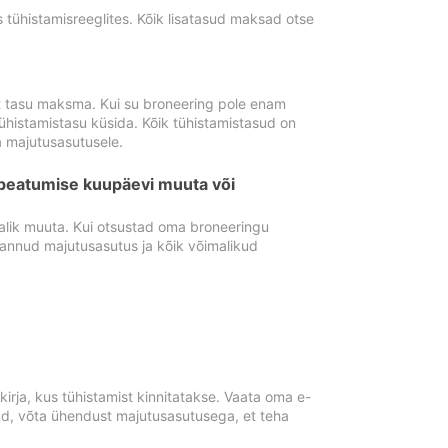
tühistamisreeglites. Kõik lisatasud maksad otse
st tasu maksma. Kui su broneering pole enam
ühistamistasu küsida. Kõik tühistamistasud on
 majutusasutusele.
peatumise kuupäevi muuta või
lik muuta. Kui otsustad oma broneeringu
pannud majutusasutus ja kõik võimalikud
rja, kus tühistamist kinnitatakse. Vaata oma e-
anud, võta ühendust majutusasutusega, et teha