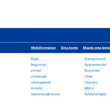
Mobiiliversioon
Sinu konto
Muuda oma bronee
Riigid
Eramajutused
Regioonid
Apartemendid
Linnad
Kuurordid
Linnaosad
Villad
Lennujaamad
Hostelid
Hotellid
B&B-d
Vaatamisväärsused
Külalistemajad