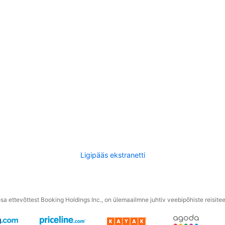
Ligipääs ekstranetti
a ettevõttest Booking Holdings Inc., on ülemaailmne juhtiv veebipõhiste reisite