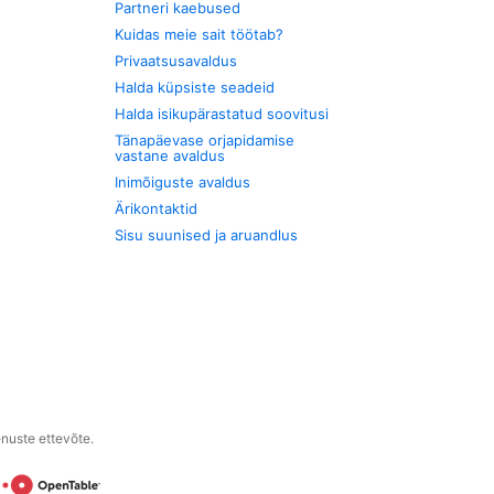
Partneri kaebused
Kuidas meie sait töötab?
Privaatsusavaldus
Halda küpsiste seadeid
Halda isikupärastatud soovitusi
Tänapäevase orjapidamise
vastane avaldus
Inimõiguste avaldus
Ärikontaktid
Sisu suunised ja aruandlus
enuste ettevõte.