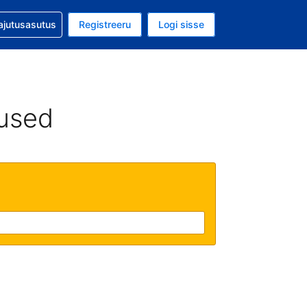
guga abi
ajutusasutus
Registreeru
Logi sisse
aluuta on EUR
ud keel on Eesti keeles
used