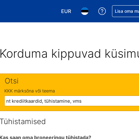
EUR
Saa broneerin
Lisa oma m
Vali valuuta. Praegune valitud v
Vali keel. Praegune valit
Korduma kippuvad küsim
Otsi
KKK märksõna või teema
Tühistamised
Kas saan oma broneeringu tühistada?