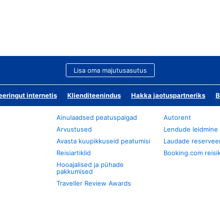
Lisa oma majutusasutus
ringut internetis
Klienditeenindus
Hakka jaotuspartneriks
B
Ainulaadsed peatuspaigad
Autorent
Arvustused
Lendude leidmine
Avasta kuupikkuseid peatumisi
Laudade reservee
Reisiartiklid
Booking.com reisik
Hooajalised ja pühade
pakkumised
Traveller Review Awards