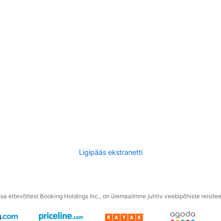
Ligipääs ekstranetti
a ettevõttest Booking Holdings Inc., on ülemaailmne juhtiv veebipõhiste reisite