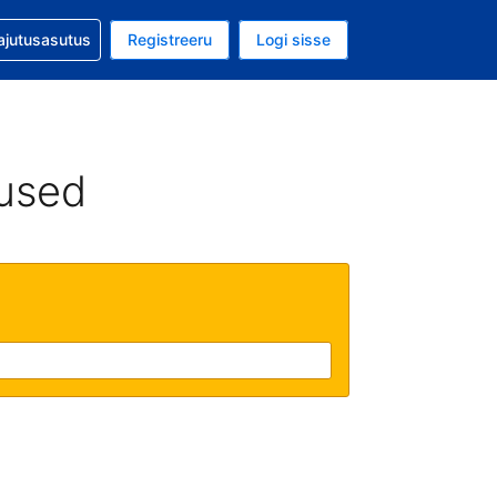
guga abi
ajutusasutus
Registreeru
Logi sisse
aluuta on EUR
ud keel on Eesti keeles
used