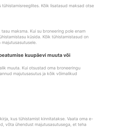
tühistamisreeglites. Kõik lisatasud maksad otse
st tasu maksma. Kui su broneering pole enam
ühistamistasu küsida. Kõik tühistamistasud on
 majutusasutusele.
peatumise kuupäevi muuta või
lik muuta. Kui otsustad oma broneeringu
pannud majutusasutus ja kõik võimalikud
rja, kus tühistamist kinnitatakse. Vaata oma e-
anud, võta ühendust majutusasutusega, et teha