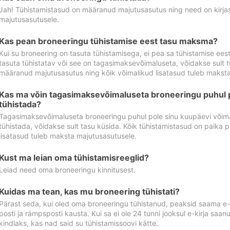
Jah! Tühistamistasud on määranud majutusasutus ning need on kirjas 
majutusasutusele.
Kas pean broneeringu tühistamise eest tasu maksma?
Kui su broneering on tasuta tühistamisega, ei pea sa tühistamise ee
tasuta tühistatav või see on tagasimaksevõimaluseta, võidakse sult t
määranud majutusasutus ning kõik võimalikud lisatasud tuleb maksta
Kas ma võin tagasimaksevõimaluseta broneeringu puhul 
tühistada?
Tagasimaksevõimaluseta broneeringu puhul pole sinu kuupäevi võima
tühistada, võidakse sult tasu küsida. Kõik tühistamistasud on paika 
lisatasud tuleb maksta majutusasutusele.
Kust ma leian oma tühistamisreeglid?
Leiad need oma broneeringu kinnitusest.
Kuidas ma tean, kas mu broneering tühistati?
Pärast seda, kui oled oma broneeringu tühistanud, peaksid saama e-ki
posti ja rämpsposti kausta. Kui sa ei ole 24 tunni jooksul e-kirja sa
kindlaks, kas nad said su tühistamissoovi kätte.