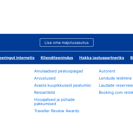
Lisa oma majutusasutus
ringut internetis
Klienditeenindus
Hakka jaotuspartneriks
B
Ainulaadsed peatuspaigad
Autorent
Arvustused
Lendude leidmine
Avasta kuupikkuseid peatumisi
Laudade reservee
Reisiartiklid
Booking.com reisik
Hooajalised ja pühade
pakkumised
Traveller Review Awards