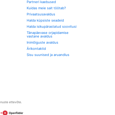
Partneri kaebused
Kuidas meie sait töötab?
Privaatsusavaldus
Halda küpsiste seadeid
Halda isikupärastatud soovitusi
Tänapäevase orjapidamise
vastane avaldus
Inimõiguste avaldus
Ärikontaktid
Sisu suunised ja aruandlus
enuste ettevõte.