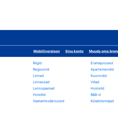
Mobiiliversioon
Sinu konto
Muuda oma bronee
Riigid
Eramajutused
Regioonid
Apartemendid
Linnad
Kuurordid
Linnaosad
Villad
Lennujaamad
Hostelid
Hotellid
B&B-d
Vaatamisväärsused
Külalistemajad