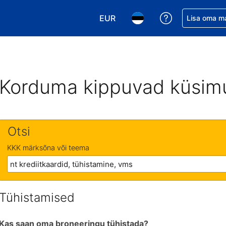
EUR
Saa broneerin
Lisa oma m
Vali valuuta. Praegune valitud v
Vali keel. Praegune valit
Korduma kippuvad küsim
Otsi
KKK märksõna või teema
Tühistamised
Kas saan oma broneeringu tühistada?