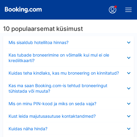
10 populaarsemat küsimust
Ahendatud
Mis sisaldub hotellitoa hinnas?
Ahendatud
Kas tubade broneerimine on võimalik kui mul ei ole
krediitkaarti?
Ahendatud
Kuidas teha kindlaks, kas mu broneering on kinnitatud?
Ahendatud
Kas ma saan Booking.com-is tehtud broneeringut
tühistada või muuta?
Ahendatud
Mis on minu PIN-kood ja miks on seda vaja?
Ahendatud
Kust leida majutusasutuse kontaktandmed?
Ahendatud
Kuidas näha hinda?