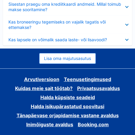
Ahendatud
Sisestan praegu oma krediitkaardi andmeid. Millal toimub
makse sooritamine?
Ahendatud
Kas broneeringu tegemiseks on vajalik tagatis või
ettemakse?
Ahendatud
Kas lapsele on võimalik saada laste- või lisavoodi?
Lisa oma majutusasutus
Arvutiversioon
Teenusetingimused
Kuidas meie sait töötab?
Privaatsusavaldus
Halda küpsiste seadeid
Halda isikupärastatud soovitusi
Tänapäevase orjapidamise vastane avaldus
Inimõiguste avaldus
Booking.com