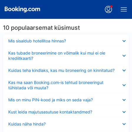
10 populaarsemat küsimust
Ahendatud
Mis sisaldub hotellitoa hinnas?
Ahendatud
Kas tubade broneerimine on võimalik kui mul ei ole
krediitkaarti?
Ahendatud
Kuidas teha kindlaks, kas mu broneering on kinnitatud?
Ahendatud
Kas ma saan Booking.com-is tehtud broneeringut
tühistada või muuta?
Ahendatud
Mis on minu PIN-kood ja miks on seda vaja?
Ahendatud
Kust leida majutusasutuse kontaktandmed?
Ahendatud
Kuidas näha hinda?