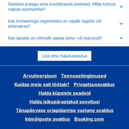
Ahendatud
Sisestan praegu oma krediitkaardi andmeid. Millal toimub
makse sooritamine?
Ahendatud
Kas broneeringu tegemiseks on vajalik tagatis või
ettemakse?
Ahendatud
Kas lapsele on võimalik saada laste- või lisavoodi?
Lisa oma majutusasutus
Arvutiversioon
Teenusetingimused
Kuidas meie sait töötab?
Privaatsusavaldus
Halda küpsiste seadeid
Halda isikupärastatud soovitusi
Tänapäevase orjapidamise vastane avaldus
Inimõiguste avaldus
Booking.com