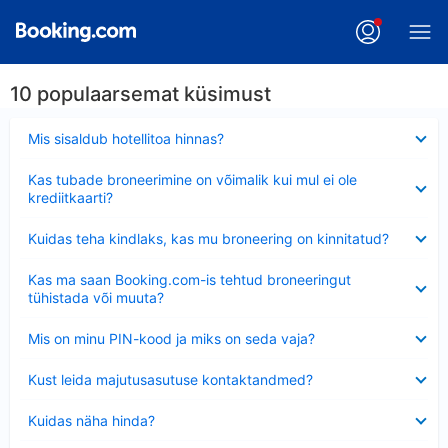
10 populaarsemat küsimust
Ahendatud
Mis sisaldub hotellitoa hinnas?
Ahendatud
Kas tubade broneerimine on võimalik kui mul ei ole
krediitkaarti?
Ahendatud
Kuidas teha kindlaks, kas mu broneering on kinnitatud?
Ahendatud
Kas ma saan Booking.com-is tehtud broneeringut
tühistada või muuta?
Ahendatud
Mis on minu PIN-kood ja miks on seda vaja?
Ahendatud
Kust leida majutusasutuse kontaktandmed?
Ahendatud
Kuidas näha hinda?