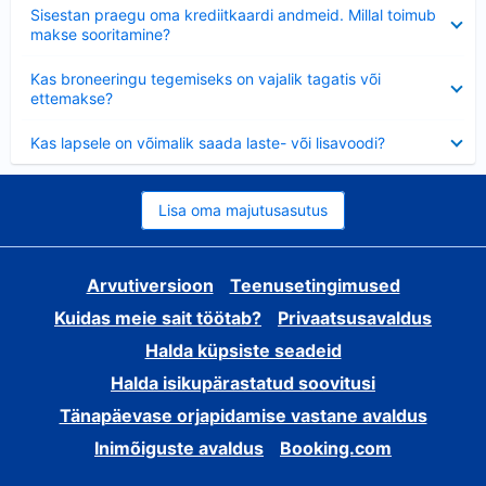
Ahendatud
Sisestan praegu oma krediitkaardi andmeid. Millal toimub
makse sooritamine?
Ahendatud
Kas broneeringu tegemiseks on vajalik tagatis või
ettemakse?
Ahendatud
Kas lapsele on võimalik saada laste- või lisavoodi?
Lisa oma majutusasutus
Arvutiversioon
Teenusetingimused
Kuidas meie sait töötab?
Privaatsusavaldus
Halda küpsiste seadeid
Halda isikupärastatud soovitusi
Tänapäevase orjapidamise vastane avaldus
Inimõiguste avaldus
Booking.com